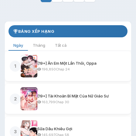
BẢNG XẾP HẠNG
Ngày
Tháng
Tất cả
[19+] Ăn Em Một Lần Thôi, Oppa
1
196,850
Chap 24
[19+] Tài Khoản Bí Mật Của Nữ Giáo Sư
2
163,799
Chap 30
Sữa Dâu Khiêu Gợi
3
145,697
Chap 58