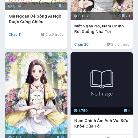
1,814
5
Giả Ngoan Để Sống Ai Ngờ
6,682
20
Được Cưng Chiều
Một Ngày Nọ, Nam Chính
Rơi Xuống Nhà Tôi
Chap 11
12 giờ trước
Chap 20
12 giờ trước
1,750
4
Nam Chính Ám Ảnh Với Sức
Khỏe Của Tôi
7,816
25