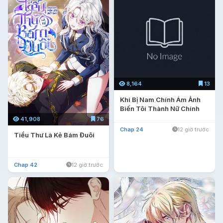
8,164
13
Khi Bị Nam Chính Ám Ảnh
Biến Tôi Thành Nữ Chính
41,908
76
Chap 24
12 giờ trước
Tiểu Thư Là Kẻ Bám Đuôi
Chap 42
12 giờ trước