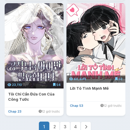
60,648
52
23,110
54
Lời Tỏ Tình Mạnh Mẽ
Tôi Chỉ Cần Đứa Con Của
Công Tước
Chap 53
12 giờ trước
Chap 23
12 giờ trước
1
2
3
4