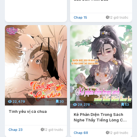
Chap 15
12 giờ trước
22,479
30
29,278
53
Tình yêu vị cà chua
Kẻ Phản Diện Trong Sách
Nghe Thấy Tiếng Lòng Của
Ta
Chap 23
12 giờ trước
Chap 68
12 giờ trước