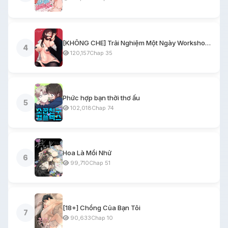
[KHÔNG CHE] Trải Nghiệm Một Ngày Workshop BDSM
4
120,157
Chap 35
Phức hợp bạn thời thơ ấu
5
102,018
Chap 74
Hoa Là Mồi Nhử
6
99,710
Chap 51
[18+] Chồng Của Bạn Tôi
7
90,633
Chap 10