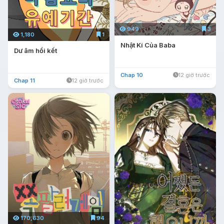
949
3
1,180
1
Nhật Kí Của Baba
Dư âm hồi kết
Chap 10
12 giờ trước
Chap 11
12 giờ trước
170,630
94