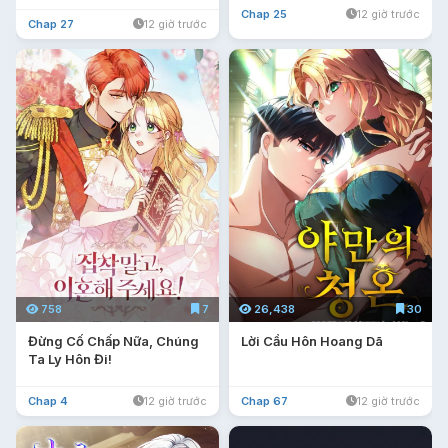
Chap 25
12 giờ trước
Chap 27
12 giờ trước
758
7
26,438
30
Đừng Cố Chấp Nữa, Chúng
Lời Cầu Hôn Hoang Dã
Ta Ly Hôn Đi!
Chap 4
12 giờ trước
Chap 67
12 giờ trước