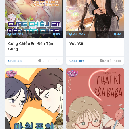
58,702
62
46,047
44
Cưng Chiều Em Đến Tận
Vưu Vật
Cùng
Chap 44
12 giờ trước
Chap 196
12 giờ trước