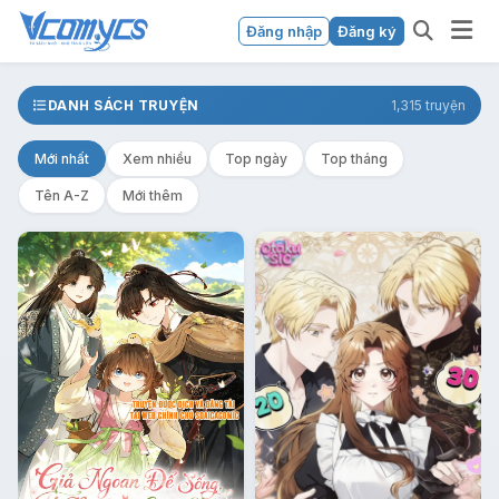
Đăng nhập
Đăng ký
DANH SÁCH TRUYỆN
1,315 truyện
Mới nhất
Xem nhiều
Top ngày
Top tháng
Tên A-Z
Mới thêm