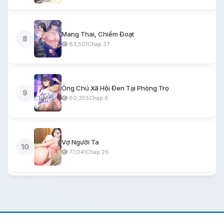
Mang Thai, Chiếm Đoạt
8
83,501
Chap 37
Ông Chú Xã Hội Đen Tại Phòng Trọ
9
80,355
Chap 6
Vợ Người Ta
10
77,041
Chap 26