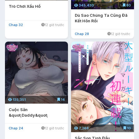
345,430
80
Trò Chơi Xấu Hổ
Dù Sao Chúng Ta Cũng Đã
Kết Hôn Rồi
Chap 32
12 giờ trước
Chap 28
12 giờ trước
135,351
14
Cuộc Săn
&quot;Daddy&quot;
7,268
10
Chap 24
12 giờ trước
Sắc Son Tình Đầu