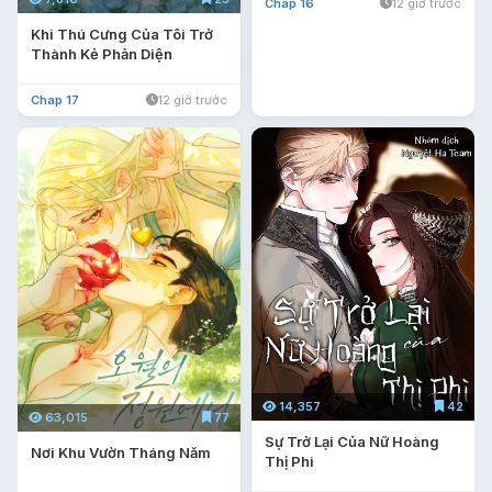
Chap 16
12 giờ trước
Khi Thú Cưng Của Tôi Trở
Thành Kẻ Phản Diện
Chap 17
12 giờ trước
14,357
42
63,015
77
Sự Trở Lại Của Nữ Hoàng
Nơi Khu Vườn Tháng Năm
Thị Phi