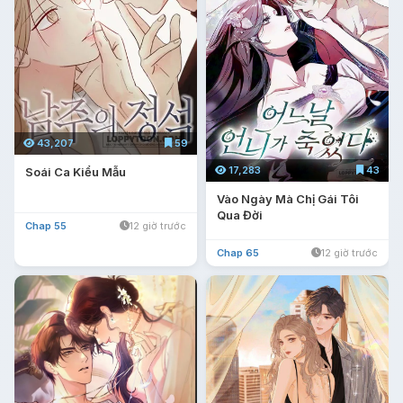
43,207
59
17,283
43
Soái Ca Kiểu Mẫu
Vào Ngày Mà Chị Gái Tôi
Qua Đời
Chap 55
12 giờ trước
Chap 65
12 giờ trước