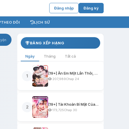
Đăng nhập
Đăng ký
THEO DÕI
LỊCH SỬ
uyện
BẢNG XẾP HẠNG
Ngày
Tháng
Tất cả
[19+] Ăn Em Một Lần Thôi, Oppa
1
207,989
Chap 24
[19+] Tài Khoản Bí Mật Của Nữ Giáo Sư
2
173,725
Chap 30