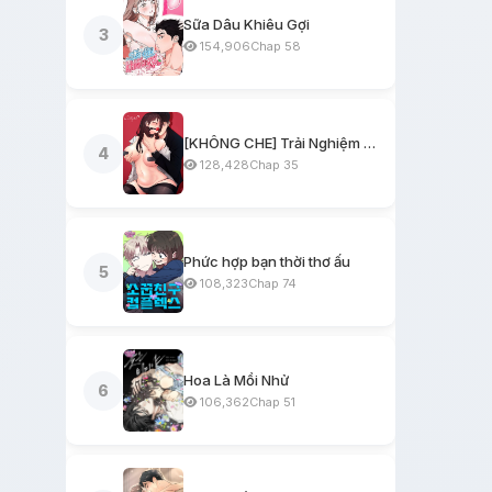
Sữa Dâu Khiêu Gợi
3
154,906
Chap 58
[KHÔNG CHE] Trải Nghiệm Một Ngày Workshop BDSM
4
128,428
Chap 35
Phức hợp bạn thời thơ ấu
5
108,323
Chap 74
Hoa Là Mồi Nhử
6
106,362
Chap 51