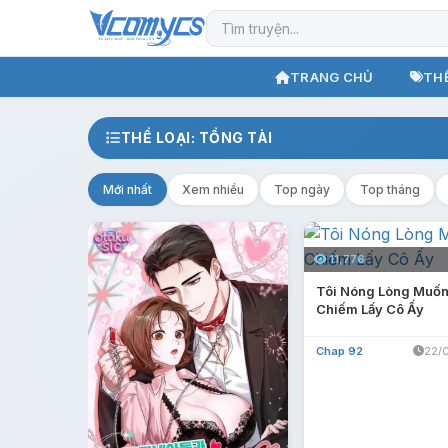
TRANG CHỦ
THỂ
THỂ LOẠI: TỔNG TÀI
Mới nhất
Xem nhiều
Top ngày
Top tháng
11,776
Tôi Nóng Lòng Muố
Chiếm Lấy Cô Ấy
Chap 92
22/