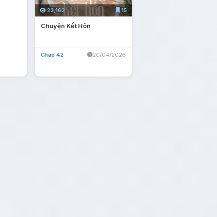
22,162
15
Chuyện Kết Hôn
Chap 42
20/04/2026