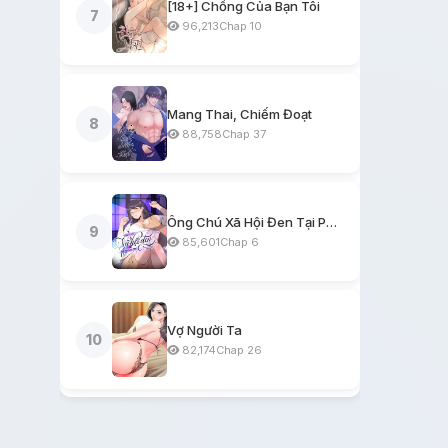
[18+] Chồng Của Bạn Tôi
7
96,213
Chap 10
Mang Thai, Chiếm Đoạt
8
88,758
Chap 37
Ông Chú Xã Hội Đen Tại Phòng Trọ
9
85,601
Chap 6
Vợ Người Ta
10
82,174
Chap 26