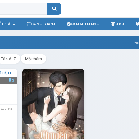
 LOẠI
DANH SÁCH
HOÀN THÀNH
BXH
3 tr
Tên A-Z
Mới thêm
3
n
04/2026