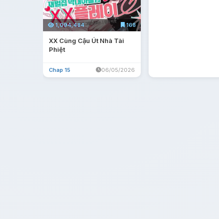
1,094,484
168
XX Cùng Cậu Út Nhà Tài
Phiệt
Chap 15
06/05/2026