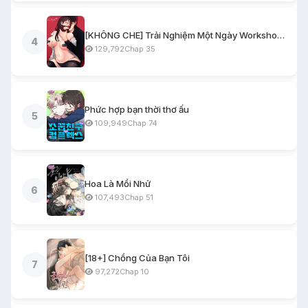
[KHÔNG CHE] Trải Nghiệm Một Ngày Workshop BDSM
4
129,792
Chap 35
Phức hợp bạn thời thơ ấu
5
109,949
Chap 74
Hoa Là Mồi Nhử
6
107,493
Chap 51
[18+] Chồng Của Bạn Tôi
7
97,272
Chap 10