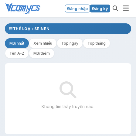
Đăng nhập
Đăng ký
THỂ LOẠI: SEINEN
Mới nhất
Xem nhiều
Top ngày
Top tháng
Tên A-Z
Mới thêm
Không tìm thấy truyện nào.