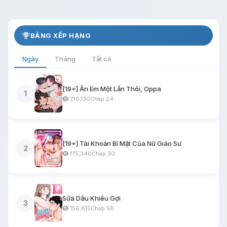
BẢNG XẾP HẠNG
Ngày
Tháng
Tất cả
[19+] Ăn Em Một Lần Thôi, Oppa
1
210,130
Chap 24
[19+] Tài Khoản Bí Mật Của Nữ Giáo Sư
2
175,346
Chap 30
Sữa Dâu Khiêu Gợi
3
156,815
Chap 58