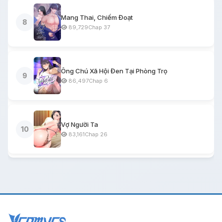
Mang Thai, Chiếm Đoạt
8
89,729
Chap 37
Ông Chú Xã Hội Đen Tại Phòng Trọ
9
86,497
Chap 6
Vợ Người Ta
10
83,161
Chap 26