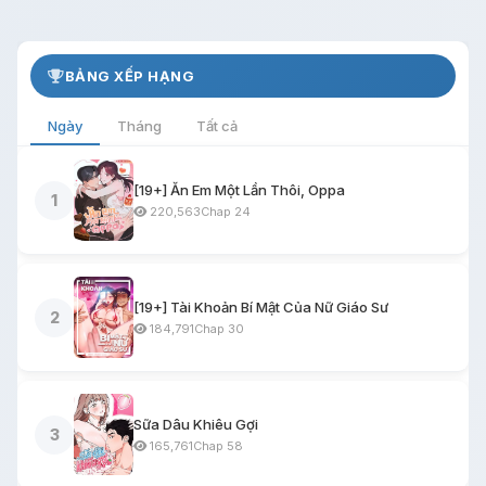
BẢNG XẾP HẠNG
Ngày
Tháng
Tất cả
[19+] Ăn Em Một Lần Thôi, Oppa
1
220,563
Chap 24
[19+] Tài Khoản Bí Mật Của Nữ Giáo Sư
2
184,791
Chap 30
Sữa Dâu Khiêu Gợi
3
165,761
Chap 58