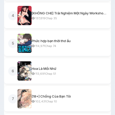
[KHÔNG CHE] Trải Nghiệm Một Ngày Workshop BDSM
4
137,819
Chap 35
Phức hợp bạn thời thơ ấu
5
114,971
Chap 74
Hoa Là Mồi Nhử
6
113,691
Chap 51
[18+] Chồng Của Bạn Tôi
7
102,431
Chap 10