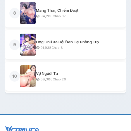
Mang Thai, Chiếm Đoạt
8
94,200
Chap 37
Ông Chú Xã Hội Đen Tại Phòng Trọ
9
91,938
Chap 6
Vợ Người Ta
10
88,386
Chap 26