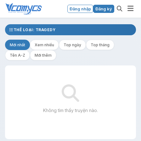
Đăng nhập
Đăng ký
THỂ LOẠI: TRAGEDY
Mới nhất
Xem nhiều
Top ngày
Top tháng
Tên A-Z
Mới thêm
Không tìm thấy truyện nào.