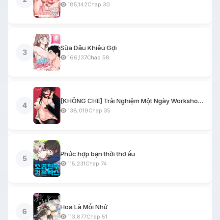
185,142
Chap 30
Sữa Dâu Khiêu Gợi
3
166,137
Chap 58
[KHÔNG CHE] Trải Nghiệm Một Ngày Workshop BDSM
4
138,019
Chap 35
Phức hợp bạn thời thơ ấu
5
115,231
Chap 74
Hoa Là Mồi Nhử
6
113,877
Chap 51