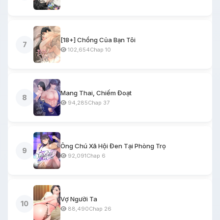
[18+] Chồng Của Bạn Tôi
7
102,654
Chap 10
Mang Thai, Chiếm Đoạt
8
94,285
Chap 37
Ông Chú Xã Hội Đen Tại Phòng Trọ
9
92,091
Chap 6
Vợ Người Ta
10
88,490
Chap 26