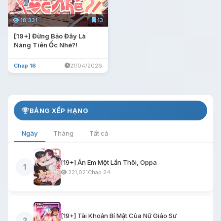
18,331
13
[19+] Đừng Bảo Đây Là
Nàng Tiên Ốc Nhé?!
Chap 16
21/04/2026
BẢNG XẾP HẠNG
Ngày
Tháng
Tất cả
[19+] Ăn Em Một Lần Thôi, Oppa
1
221,021
Chap 24
[19+] Tài Khoản Bí Mật Của Nữ Giáo Sư
2