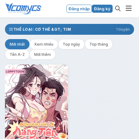
Đăng nhập
Đăng ký
THỂ LOẠI: CƠ THỂ &GT; TIM
1 truyện
Mới nhất
Xem nhiều
Top ngày
Top tháng
Tên A-Z
Mới thêm