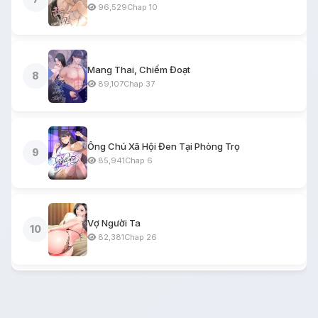
96,529
Chap 10
Mang Thai, Chiếm Đoạt
8
89,107
Chap 37
Ông Chú Xã Hội Đen Tại Phòng Trọ
9
85,941
Chap 6
Vợ Người Ta
10
82,381
Chap 26