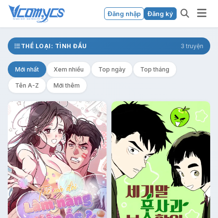
Đăng nhập
Đăng ký
THỂ LOẠI: TÌNH ĐẦU
3 truyện
Mới nhất
Xem nhiều
Top ngày
Top tháng
Tên A-Z
Mới thêm