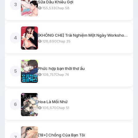
Sữa Dâu Khiêu Gợi
3
155,533
Chap 58
[KHÔNG CHE] Trải Nghiệm Một Ngày Workshop BDSM
4
128,890
Chap 35
Phức hợp bạn thời thơ ấu
5
108,757
Chap 74
Hoa Là Mồi Nhử
6
106,670
Chap 51
[18+] Chồng Của Bạn Tôi
7