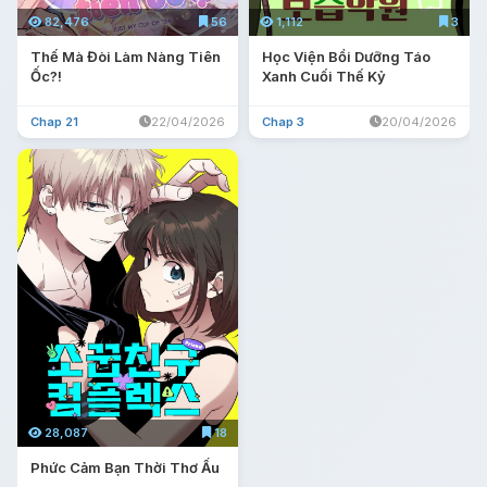
82,476
56
1,112
3
Thế Mà Đòi Làm Nàng Tiên
Học Viện Bồi Dưỡng Táo
Ốc?!
Xanh Cuối Thế Kỷ
Chap 21
22/04/2026
Chap 3
20/04/2026
28,087
18
Phức Cảm Bạn Thời Thơ Ấu