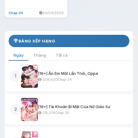
Chap 34
20/04/2026
BẢNG XẾP HẠNG
Ngày
Tháng
Tất cả
[19+] Ăn Em Một Lần Thôi, Oppa
1
208,620
Chap 24
[19+] Tài Khoản Bí Mật Của Nữ Giáo Sư
2
174,276
Chap 30