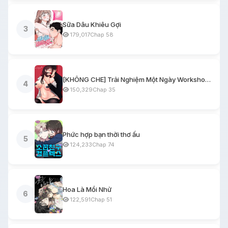
Sữa Dâu Khiêu Gợi
3
179,017
Chap 58
[KHÔNG CHE] Trải Nghiệm Một Ngày Workshop BDSM
4
150,329
Chap 35
Phức hợp bạn thời thơ ấu
5
124,233
Chap 74
Hoa Là Mồi Nhử
6
122,591
Chap 51