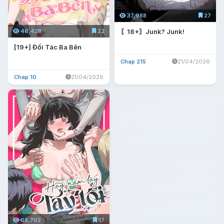
37,988
27
〖18+〗Junk? Junk!
46,428
22
[19+] Đối Tác Ba Bên
Chap 215
21/04/2026
Chap 10
21/04/2026
68,702
17