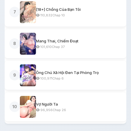
[18+] Chồng Của Bạn Tôi
7
110,832
Chap 10
Mang Thai, Chiếm Đoạt
8
101,610
Chap 37
Ông Chú Xã Hội Đen Tại Phòng Trọ
9
100,971
Chap 6
Vợ Người Ta
10
96,956
Chap 26