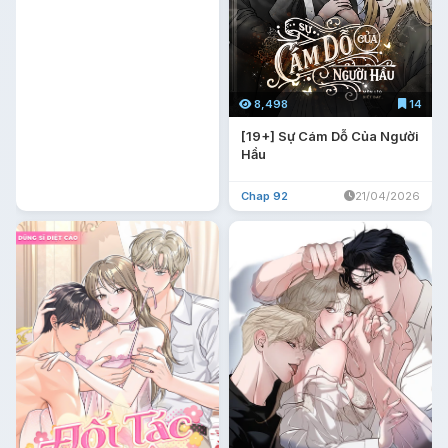
8,498
14
[19+] Sự Cám Dỗ Của Người
Hầu
Chap 92
21/04/2026