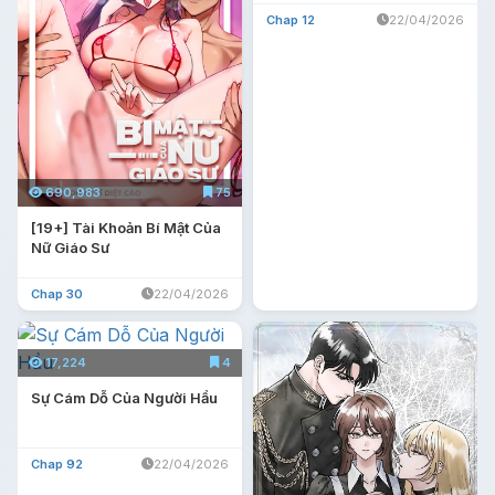
Chap 12
22/04/2026
690,983
75
[19+] Tài Khoản Bí Mật Của
Nữ Giáo Sư
Chap 30
22/04/2026
17,224
4
Sự Cám Dỗ Của Người Hầu
Chap 92
22/04/2026