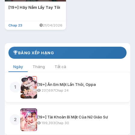
[19+] Hãy Nắm Lấy Tay Tôi
Chap 23
21/04/2026
BẢNG XẾP HẠNG
Ngày
Tháng
Tất cả
[19+] Ăn Em Một Lần Thôi, Oppa
1
237,697
Chap 24
[19+] Tài Khoản Bí Mật Của Nữ Giáo Sư
2
199,393
Chap 30