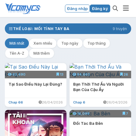
Đăng nhập
Đăng ký
THỂ LOẠI: MỐI TÌNH TAY BA
9 truyện
Mới nhất
Xem nhiều
Top ngày
Top tháng
Tên A-Z
Mới thêm
63,490
13
84,663
26
Tại Sao Điều Này Lại Đúng?
Bạn Thời Thơ Ấu Và Người
Bạn Của Cậu Ấy
Chap 66
26/04/2026
Chap 6
26/04/2026
16,099
7
Đối Tác Ba Bên