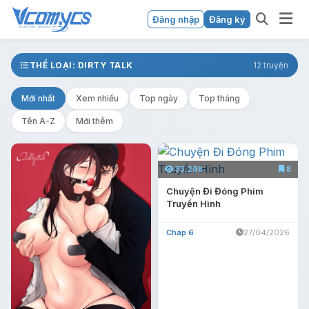
Đăng nhập
Đăng ký
THỂ LOẠI: DIRTY TALK
12 truyện
Mới nhất
Xem nhiều
Top ngày
Top tháng
Tên A-Z
Mới thêm
33,298
8
Chuyện Đi Đóng Phim
Truyền Hình
Chap 6
27/04/2026