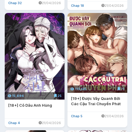
Chap 32
21/04/2026
Chap 18
21/04/2026
113,125
71
15,694
25
[19+] Được Vây Quanh Bởi
Các Cậu Trai Chuyển Phát
[18+] Cô Dâu Anh Hùng
Chap 5
21/04/2026
Chap 4
21/04/2026