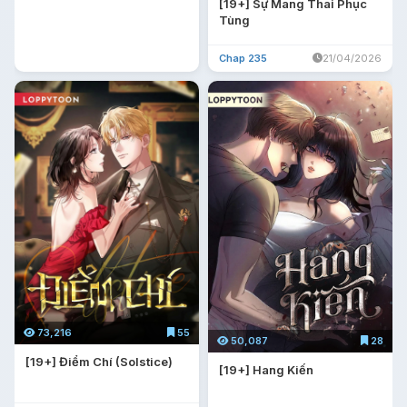
[19+] Sự Mang Thai Phục
Tùng
Chap 235
21/04/2026
73,216
55
50,087
28
[19+] Điểm Chí (Solstice)
[19+] Hang Kiến