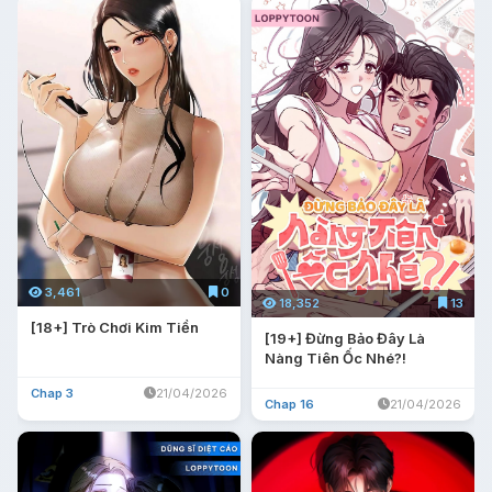
3,461
0
18,352
13
[18+] Trò Chơi Kim Tiền
[19+] Đừng Bảo Đây Là
Nàng Tiên Ốc Nhé?!
Chap 3
21/04/2026
Chap 16
21/04/2026