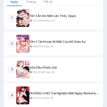
Ngày
Tháng
Tất cả
[19+] Ăn Em Một Lần Thôi, Oppa
1
224,618
Chap 24
[19+] Tài Khoản Bí Mật Của Nữ Giáo Sư
2
188,165
Chap 30
Sữa Dâu Khiêu Gợi
3
168,938
Chap 58
[KHÔNG CHE] Trải Nghiệm Một Ngày Workshop BDSM
4
140,521
Chap 35