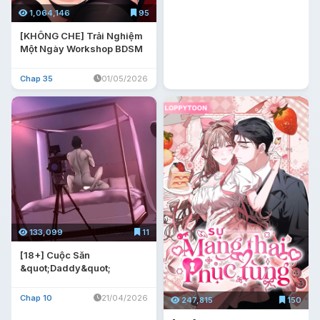
1,064,146
95
[KHÔNG CHE] Trải Nghiệm
Một Ngày Workshop BDSM
Chap 35
01/05/2026
133,099
11
[18+] Cuộc Săn
&quot;Daddy&quot;
Chap 10
21/04/2026
247,815
150