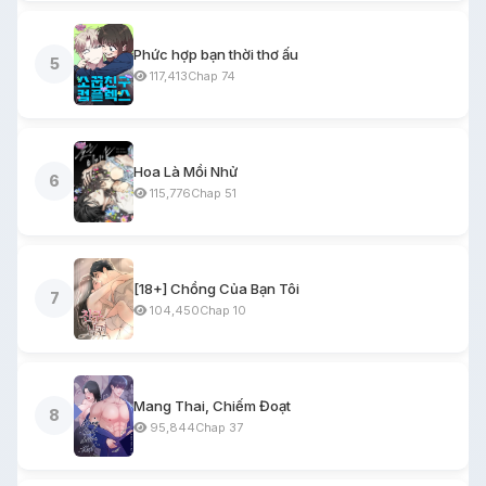
Phức hợp bạn thời thơ ấu
5
117,413
Chap 74
Hoa Là Mồi Nhử
6
115,776
Chap 51
[18+] Chồng Của Bạn Tôi
7
104,450
Chap 10
Mang Thai, Chiếm Đoạt
8
95,844
Chap 37