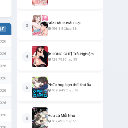
Sữa Dâu Khiêu Gợi
3
156,815
Chap 58
2026
2026
[KHÔNG CHE] Trải Nghiệm Một Ngày Workshop BDSM
4
129,792
Chap 35
2026
2026
Phức hợp bạn thời thơ ấu
5
2026
109,949
Chap 74
2026
2026
Hoa Là Mồi Nhử
6
107,493
Chap 51
2026