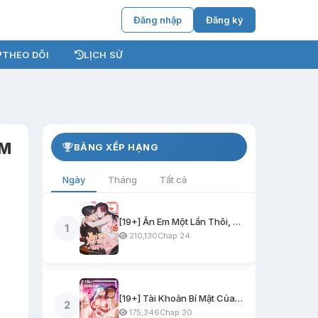
Đăng nhập
Đăng ký
THEO DÕI
LỊCH SỬ
SM
BẢNG XẾP HẠNG
Ngày
Tháng
Tất cả
[19+] Ăn Em Một Lần Thôi, Oppa
1
210,130
Chap 24
[19+] Tài Khoản Bí Mật Của Nữ Giáo Sư
2
175,346
Chap 30