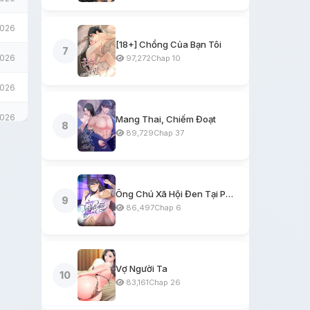
2026
[18+] Chồng Của Bạn Tôi
7
2026
97,272
Chap 10
2026
2026
Mang Thai, Chiếm Đoạt
8
89,729
Chap 37
2026
2026
Ông Chú Xã Hội Đen Tại Phòng Trọ
9
2026
86,497
Chap 6
2026
2026
Vợ Người Ta
10
83,161
Chap 26
2026