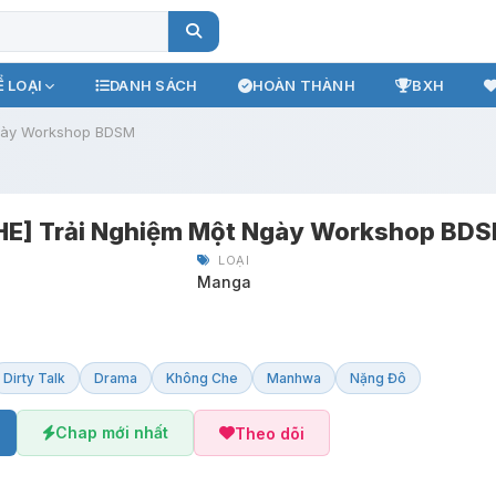
 LOẠI
DANH SÁCH
HOÀN THÀNH
BXH
gày Workshop BDSM
E] Trải Nghiệm Một Ngày Workshop BD
LOẠI
Manga
Dirty Talk
Drama
Không Che
Manhwa
Nặng Đô
Chap mới nhất
Theo dõi