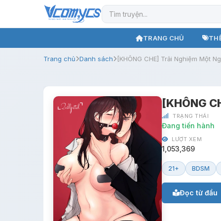
TRANG CHỦ
THỂ
Trang chủ
Danh sách
[KHÔNG CHE] Trải Nghiệm Một N
[KHÔNG CH
TRẠNG THÁI
Đang tiến hành
LƯỢT XEM
1,053,369
21+
BDSM
Đọc từ đầu