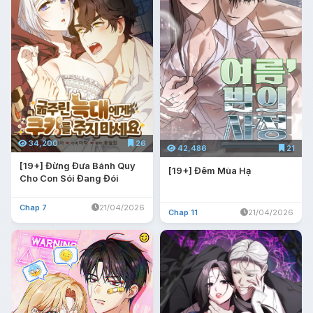
34,200
26
42,486
21
[19+] Đừng Đưa Bánh Quy
[19+] Đêm Mùa Hạ
Cho Con Sói Đang Đói
Chap 7
21/04/2026
Chap 11
21/04/2026