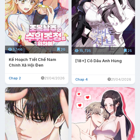
5,146
20
15,735
25
Kế Hoạch Tiết Chế Nam
[18+] Cô Dâu Anh Hùng
Chính Xã Hội Đen
Chap 2
21/04/2026
Chap 4
21/04/2026