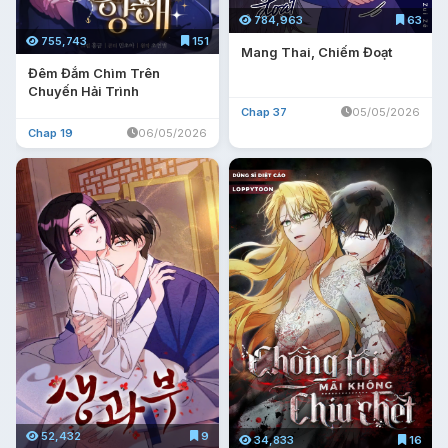
784,963
63
755,743
151
Mang Thai, Chiếm Đoạt
Đêm Đắm Chìm Trên
Chuyến Hải Trình
Chap 37
05/05/2026
Chap 19
06/05/2026
52,432
9
34,833
16