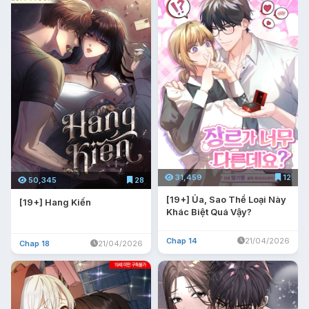
31,459
12
50,345
28
[19+] Ủa, Sao Thể Loại Này
[19+] Hang Kiến
Khác Biệt Quá Vậy?
Chap 14
21/04/2026
Chap 18
21/04/2026