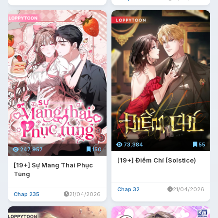
73,384
55
247,957
150
[19+] Điểm Chí (Solstice)
[19+] Sự Mang Thai Phục
Tùng
Chap 32
21/04/2026
Chap 235
21/04/2026