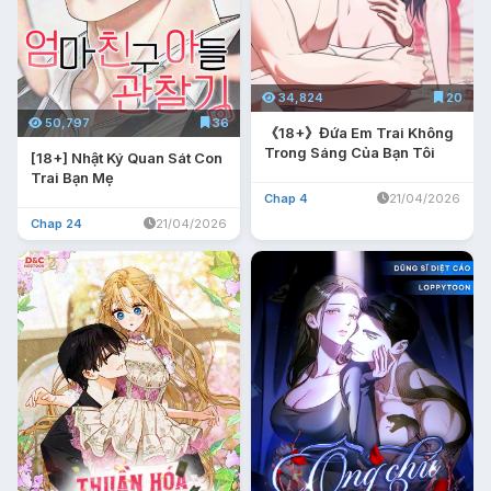
34,824
20
50,797
36
《18+》Đứa Em Trai Không
Trong Sáng Của Bạn Tôi
[18+] Nhật Ký Quan Sát Con
Trai Bạn Mẹ
Chap 4
21/04/2026
Chap 24
21/04/2026