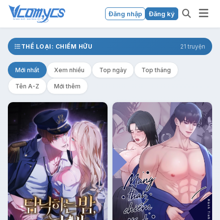
Đăng nhập
Đăng ký
THỂ LOẠI: CHIẾM HỮU
21 truyện
Mới nhất
Xem nhiều
Top ngày
Top tháng
Tên A-Z
Mới thêm