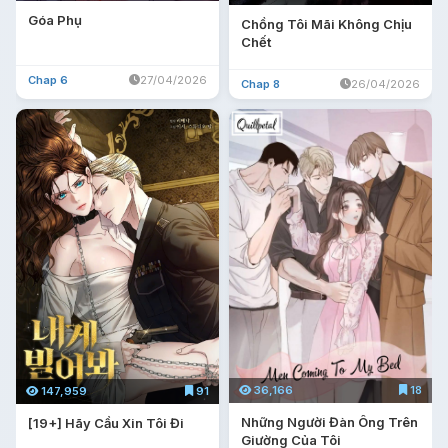
Góa Phụ
Chồng Tôi Mãi Không Chịu
Chết
Chap 6
27/04/2026
Chap 8
26/04/2026
36,166
18
147,959
91
Những Người Đàn Ông Trên
[19+] Hãy Cầu Xin Tôi Đi
Giường Của Tôi