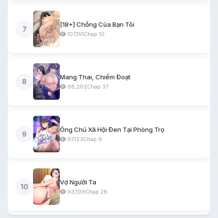
[18+] Chồng Của Bạn Tôi
7
107,151
Chap 10
Mang Thai, Chiếm Đoạt
8
98,202
Chap 37
Ông Chú Xã Hội Đen Tại Phòng Trọ
9
97,123
Chap 6
Vợ Người Ta
10
93,199
Chap 26