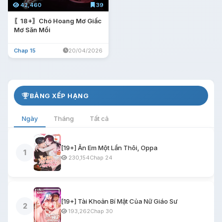
42,460
39
〖18+〗Chó Hoang Mơ Giấc
Mơ Săn Mồi
Chap 15
20/04/2026
BẢNG XẾP HẠNG
Ngày
Tháng
Tất cả
[19+] Ăn Em Một Lần Thôi, Oppa
1
230,154
Chap 24
[19+] Tài Khoản Bí Mật Của Nữ Giáo Sư
2
193,262
Chap 30