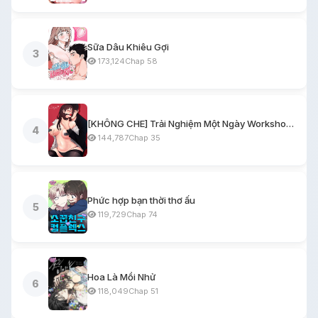
Sữa Dâu Khiêu Gợi
3
173,124
Chap 58
[KHÔNG CHE] Trải Nghiệm Một Ngày Workshop BDSM
4
144,787
Chap 35
Phức hợp bạn thời thơ ấu
5
119,729
Chap 74
Hoa Là Mồi Nhử
6
118,049
Chap 51