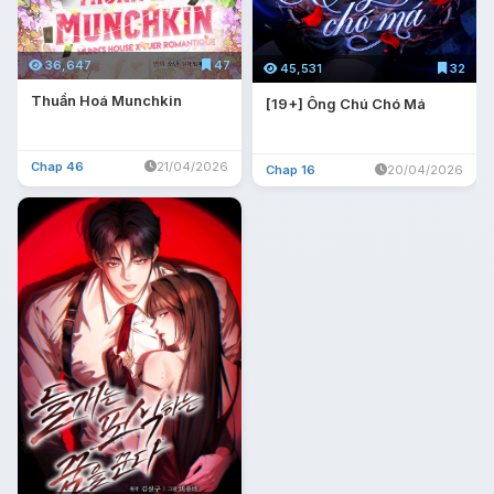
36,647
47
45,531
32
Thuần Hoá Munchkin
[19+] Ông Chú Chó Má
Chap 46
21/04/2026
Chap 16
20/04/2026