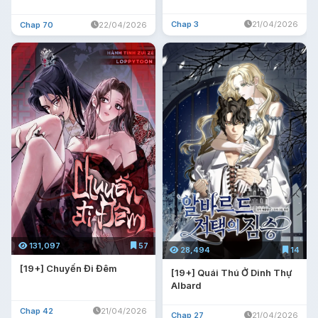
Chap 3
21/04/2026
Chap 70
22/04/2026
131,097
57
28,494
14
[19+] Chuyến Đi Đêm
[19+] Quái Thú Ở Dinh Thự
Albard
Chap 42
21/04/2026
Chap 27
21/04/2026