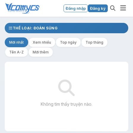
Đăng nhập
Đăng ký
THỂ LOẠI: ĐOÀN SỦNG
Mới nhất
Xem nhiều
Top ngày
Top tháng
Tên A-Z
Mới thêm
Không tìm thấy truyện nào.