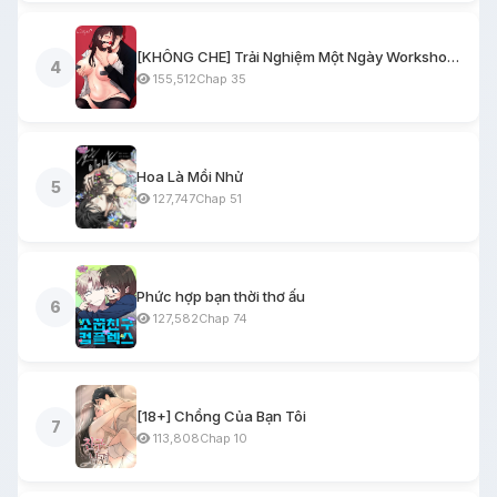
[KHÔNG CHE] Trải Nghiệm Một Ngày Workshop BDSM
4
155,512
Chap 35
Hoa Là Mồi Nhử
5
127,747
Chap 51
Phức hợp bạn thời thơ ấu
6
127,582
Chap 74
[18+] Chồng Của Bạn Tôi
7
113,808
Chap 10