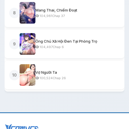
Mang Thai, Chiếm Đoạt
8
104,981
Chap 37
Ông Chú Xã Hội Đen Tại Phòng Trọ
9
104,497
Chap 6
Vợ Người Ta
10
100,524
Chap 26