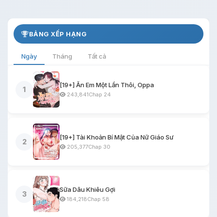
BẢNG XẾP HẠNG
Ngày
Tháng
Tất cả
[19+] Ăn Em Một Lần Thôi, Oppa
1
243,841
Chap 24
[19+] Tài Khoản Bí Mật Của Nữ Giáo Sư
2
205,377
Chap 30
Sữa Dâu Khiêu Gợi
3
184,218
Chap 58