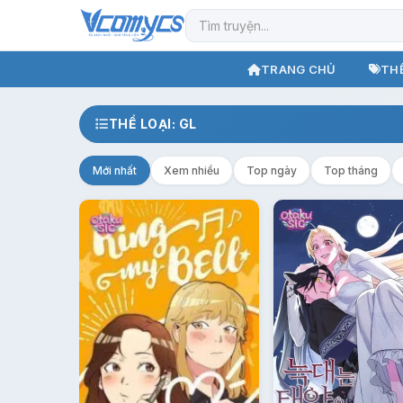
TRANG CHỦ
THỂ
THỂ LOẠI: GL
Mới nhất
Xem nhiều
Top ngày
Top tháng