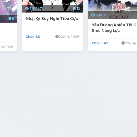
118,147
13
5,802
Nhật Ký Suy Nghĩ Tiêu Cực
5
Yêu Đương Khiến Tôi C
Siêu Năng Lực
Chap 60
22/04/2026
Chap 542
22/04
04/2026