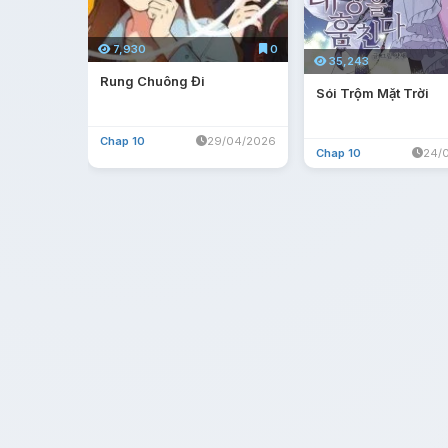
7,930
0
35,243
Rung Chuông Đi
Sói Trộm Mặt Trời
Chap 10
29/04/2026
Chap 10
24/