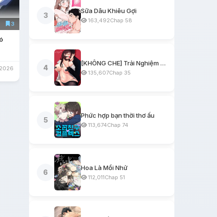
Sữa Dâu Khiêu Gợi
3
163,492
Chap 58
3
ó
[KHÔNG CHE] Trải Nghiệm Một Ngày Workshop BDSM
4
/2026
135,607
Chap 35
Phức hợp bạn thời thơ ấu
5
113,674
Chap 74
Hoa Là Mồi Nhử
6
112,011
Chap 51