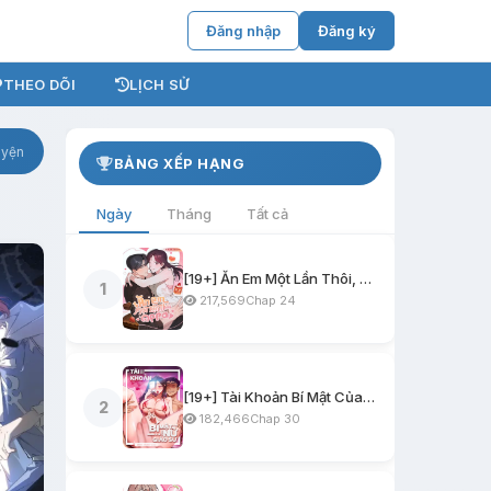
Đăng nhập
Đăng ký
THEO DÕI
LỊCH SỬ
uyện
BẢNG XẾP HẠNG
Ngày
Tháng
Tất cả
[19+] Ăn Em Một Lần Thôi, Oppa
1
217,569
Chap 24
[19+] Tài Khoản Bí Mật Của Nữ Giáo Sư
2
182,466
Chap 30