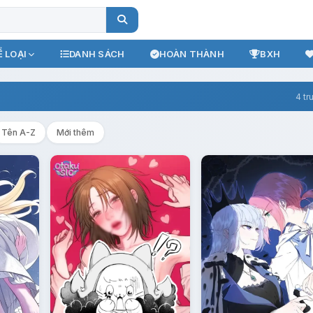
 LOẠI
DANH SÁCH
HOÀN THÀNH
BXH
4 tr
Tên A-Z
Mới thêm