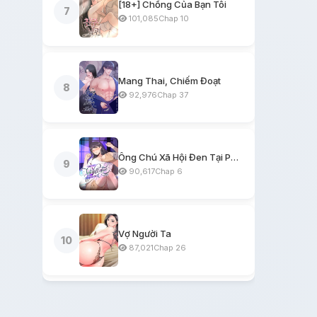
[18+] Chồng Của Bạn Tôi
7
101,085
Chap 10
Mang Thai, Chiếm Đoạt
8
92,976
Chap 37
Ông Chú Xã Hội Đen Tại Phòng Trọ
9
90,617
Chap 6
Vợ Người Ta
10
87,021
Chap 26