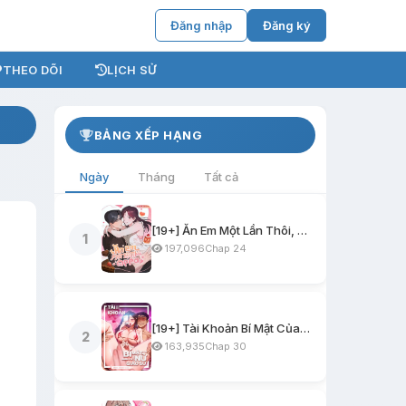
Đăng nhập
Đăng ký
THEO DÕI
LỊCH SỬ
BẢNG XẾP HẠNG
Ngày
Tháng
Tất cả
[19+] Ăn Em Một Lần Thôi, Oppa
1
197,096
Chap 24
[19+] Tài Khoản Bí Mật Của Nữ Giáo Sư
2
163,935
Chap 30