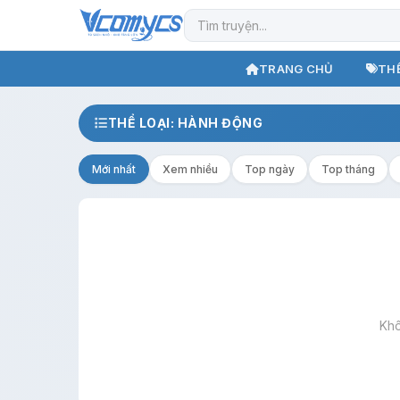
TRANG CHỦ
THỂ
THỂ LOẠI: HÀNH ĐỘNG
Mới nhất
Xem nhiều
Top ngày
Top tháng
Khô