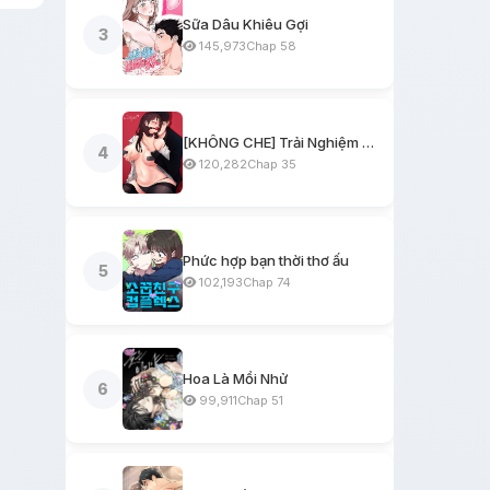
Sữa Dâu Khiêu Gợi
3
145,973
Chap 58
[KHÔNG CHE] Trải Nghiệm Một Ngày Workshop BDSM
4
120,282
Chap 35
Phức hợp bạn thời thơ ấu
5
102,193
Chap 74
Hoa Là Mồi Nhử
6
99,911
Chap 51