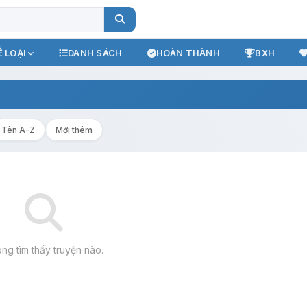
 LOẠI
DANH SÁCH
HOÀN THÀNH
BXH
Tên A-Z
Mới thêm
ng tìm thấy truyện nào.