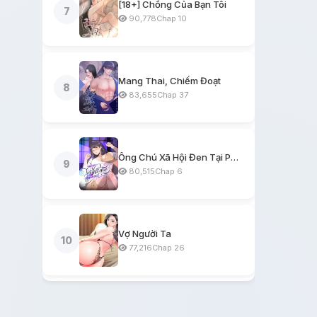
[18+] Chồng Của Bạn Tôi
7
90,778
Chap 10
Mang Thai, Chiếm Đoạt
8
83,655
Chap 37
Ông Chú Xã Hội Đen Tại Phòng Trọ
9
80,515
Chap 6
Vợ Người Ta
10
77,216
Chap 26