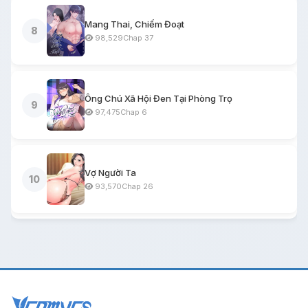
Mang Thai, Chiếm Đoạt
8
98,529
Chap 37
Ông Chú Xã Hội Đen Tại Phòng Trọ
9
97,475
Chap 6
Vợ Người Ta
10
93,570
Chap 26