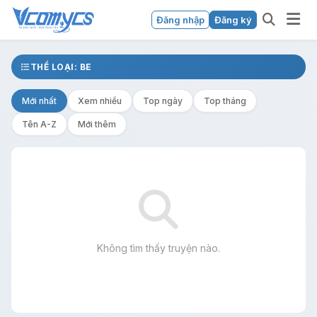
Đăng nhập
Đăng ký
THỂ LOẠI: BE
Mới nhất
Xem nhiều
Top ngày
Top tháng
Tên A-Z
Mới thêm
Không tìm thấy truyện nào.