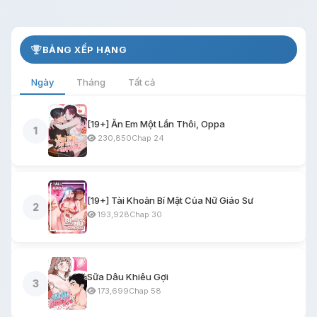
BẢNG XẾP HẠNG
Ngày
Tháng
Tất cả
[19+] Ăn Em Một Lần Thôi, Oppa
1
230,850
Chap 24
[19+] Tài Khoản Bí Mật Của Nữ Giáo Sư
2
193,928
Chap 30
Sữa Dâu Khiêu Gợi
3
173,699
Chap 58