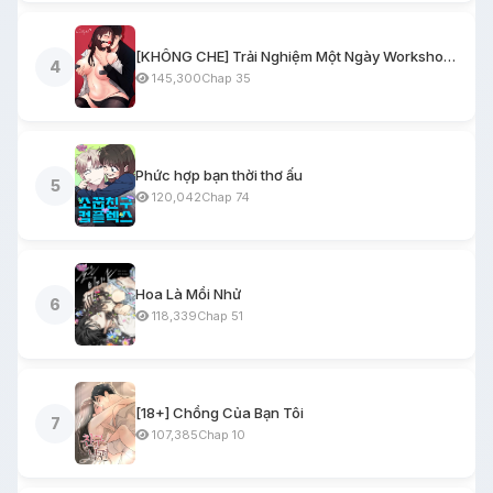
[KHÔNG CHE] Trải Nghiệm Một Ngày Workshop BDSM
4
145,300
Chap 35
Phức hợp bạn thời thơ ấu
5
120,042
Chap 74
Hoa Là Mồi Nhử
6
118,339
Chap 51
[18+] Chồng Của Bạn Tôi
7
107,385
Chap 10