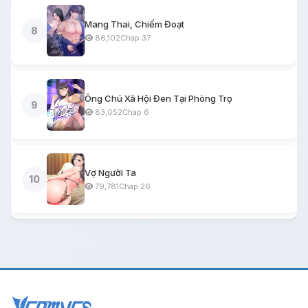
Mang Thai, Chiếm Đoạt
8
86,102
Chap 37
Ông Chú Xã Hội Đen Tại Phòng Trọ
9
83,052
Chap 6
Vợ Người Ta
10
79,781
Chap 26