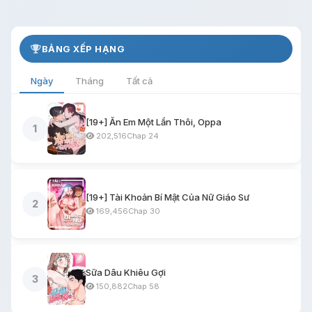
BẢNG XẾP HẠNG
Ngày
Tháng
Tất cả
[19+] Ăn Em Một Lần Thôi, Oppa
1
202,516
Chap 24
[19+] Tài Khoản Bí Mật Của Nữ Giáo Sư
2
169,456
Chap 30
Sữa Dâu Khiêu Gợi
3
150,882
Chap 58