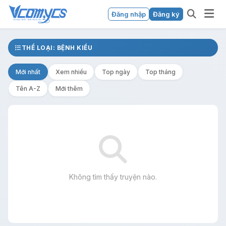
Đăng nhập
Đăng ký
THỂ LOẠI: BỆNH KIỀU
Mới nhất
Xem nhiều
Top ngày
Top tháng
Tên A-Z
Mới thêm
Không tìm thấy truyện nào.