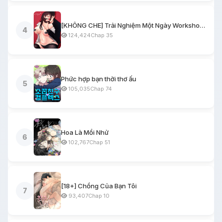
[KHÔNG CHE] Trải Nghiệm Một Ngày Workshop BDSM
4
124,424
Chap 35
Phức hợp bạn thời thơ ấu
5
105,035
Chap 74
Hoa Là Mồi Nhử
6
102,767
Chap 51
[18+] Chồng Của Bạn Tôi
7
93,407
Chap 10