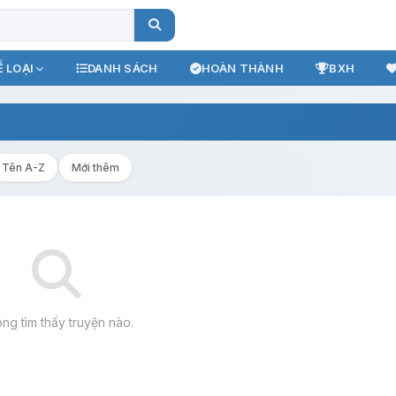
 LOẠI
DANH SÁCH
HOÀN THÀNH
BXH
Tên A-Z
Mới thêm
ng tìm thấy truyện nào.