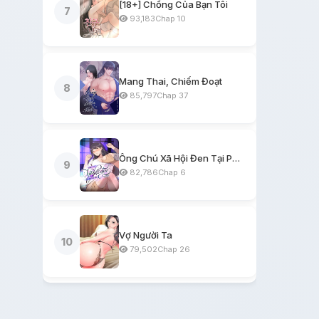
[18+] Chồng Của Bạn Tôi
7
93,183
Chap 10
Mang Thai, Chiếm Đoạt
8
85,797
Chap 37
Ông Chú Xã Hội Đen Tại Phòng Trọ
9
82,786
Chap 6
Vợ Người Ta
10
79,502
Chap 26