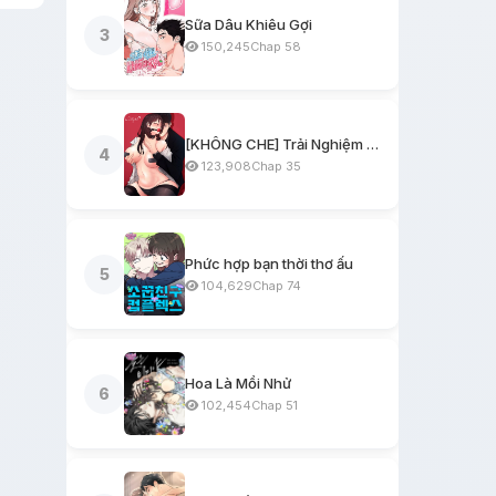
Sữa Dâu Khiêu Gợi
3
150,245
Chap 58
[KHÔNG CHE] Trải Nghiệm Một Ngày Workshop BDSM
4
123,908
Chap 35
Phức hợp bạn thời thơ ấu
5
104,629
Chap 74
Hoa Là Mồi Nhử
6
102,454
Chap 51