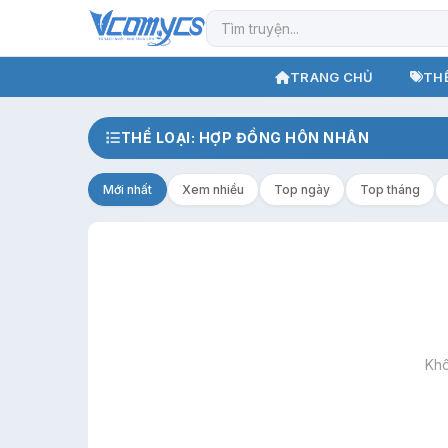
TRANG CHỦ
THỂ
THỂ LOẠI: HỢP ĐỒNG HÔN NHÂN
Mới nhất
Xem nhiều
Top ngày
Top tháng
Khô