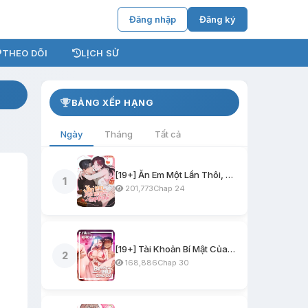
Đăng nhập
Đăng ký
THEO DÕI
LỊCH SỬ
BẢNG XẾP HẠNG
Ngày
Tháng
Tất cả
[19+] Ăn Em Một Lần Thôi, Oppa
1
201,773
Chap 24
[19+] Tài Khoản Bí Mật Của Nữ Giáo Sư
2
168,886
Chap 30