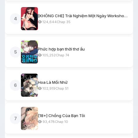
[KHÔNG CHE] Trải Nghiệm Một Ngày Workshop BDSM
4
124,644
Chap 35
Phức hợp bạn thời thơ ấu
5
105,252
Chap 74
Hoa Là Mồi Nhử
6
102,919
Chap 51
[18+] Chồng Của Bạn Tôi
7
93,478
Chap 10