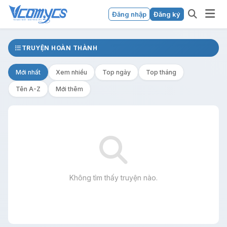
Đăng nhập
Đăng ký
TRUYỆN HOÀN THÀNH
Mới nhất
Xem nhiều
Top ngày
Top tháng
Tên A-Z
Mới thêm
Không tìm thấy truyện nào.