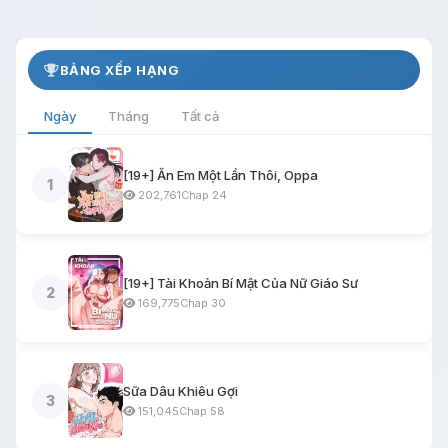
BẢNG XẾP HẠNG
Ngày
Tháng
Tất cả
[19+] Ăn Em Một Lần Thôi, Oppa
1
202,761
Chap 24
[19+] Tài Khoản Bí Mật Của Nữ Giáo Sư
2
169,775
Chap 30
Sữa Dâu Khiêu Gợi
3
151,045
Chap 58