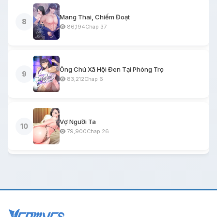
Mang Thai, Chiếm Đoạt
8
86,194
Chap 37
Ông Chú Xã Hội Đen Tại Phòng Trọ
9
83,212
Chap 6
Vợ Người Ta
10
79,900
Chap 26