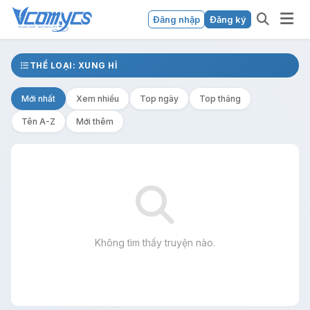
Đăng nhập
Đăng ký
THỂ LOẠI: XUNG HỈ
Mới nhất
Xem nhiều
Top ngày
Top tháng
Tên A-Z
Mới thêm
Không tìm thấy truyện nào.