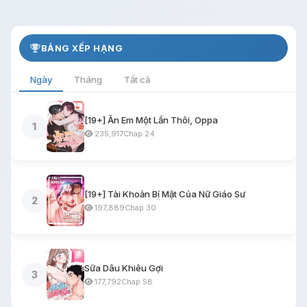
BẢNG XẾP HẠNG
Ngày
Tháng
Tất cả
[19+] Ăn Em Một Lần Thôi, Oppa
1
235,917
Chap 24
[19+] Tài Khoản Bí Mật Của Nữ Giáo Sư
2
197,889
Chap 30
Sữa Dâu Khiêu Gợi
3
177,792
Chap 58