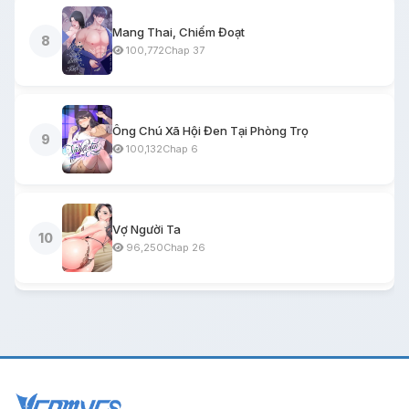
Mang Thai, Chiếm Đoạt
8
100,772
Chap 37
Ông Chú Xã Hội Đen Tại Phòng Trọ
9
100,132
Chap 6
Vợ Người Ta
10
96,250
Chap 26