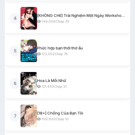
[KHÔNG CHE] Trải Nghiệm Một Ngày Workshop BDSM
4
149,006
Chap 35
Phức hợp bạn thời thơ ấu
5
123,052
Chap 74
Hoa Là Mồi Nhử
6
121,443
Chap 51
[18+] Chồng Của Bạn Tôi
7
109,900
Chap 10