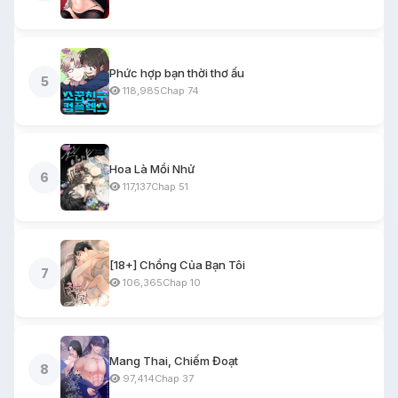
Phức hợp bạn thời thơ ấu
5
118,985
Chap 74
Hoa Là Mồi Nhử
6
117,137
Chap 51
[18+] Chồng Của Bạn Tôi
7
106,365
Chap 10
Mang Thai, Chiếm Đoạt
8
97,414
Chap 37