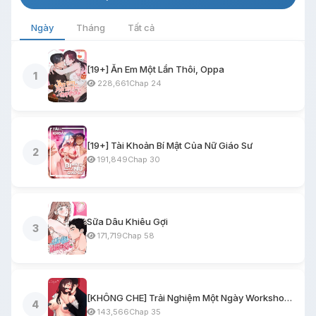
Ngày
Tháng
Tất cả
[19+] Ăn Em Một Lần Thôi, Oppa
1
228,661
Chap 24
[19+] Tài Khoản Bí Mật Của Nữ Giáo Sư
2
191,849
Chap 30
Sữa Dâu Khiêu Gợi
3
171,719
Chap 58
[KHÔNG CHE] Trải Nghiệm Một Ngày Workshop BDSM
4
143,566
Chap 35