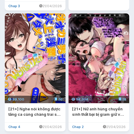
Chap 3
21/04/2026
99,100
26
98,334
28
[21+] Nghe nói không được
[21+] Nữ anh hùng chuyển
tăng ca cùng chàng trai sói
sinh thất bại bị giam giữ và
Oukami.
rơi vào tình yêu mãnh liệt
của Ma Vương.
Chap 4
21/04/2026
Chap 2
21/04/2026