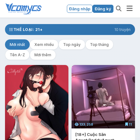
Đăng nhập
Đăng ký
THỂ LOẠI: 21+
10 truyện
Mới nhất
Xem nhiều
Top ngày
Top tháng
Tên A-Z
Mới thêm
133,258
11
[18+] Cuộc Săn