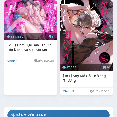
384,662
81
[21+] Cấm Dục Bạn Trai Xã
Hội Đen – Và Cái Kết Khi
Vào Khách Sạn.
Chap 4
21/04/2026
87,765
30
[18+] Say Mê Cô Bé Đáng
Thương
Chap 12
21/04/2026
BẢNG XẾP HẠNG