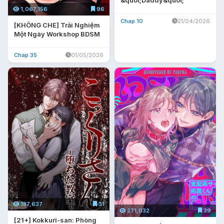
&quot;Daddy&quot;
1,067,156
96
Chap 10
21/04/2026
[KHÔNG CHE] Trải Nghiệm
Một Ngày Workshop BDSM
Chap 35
01/05/2026
187,637
31
271,032
39
[21+] Kokkuri-san: Phòng