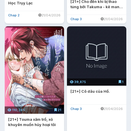
[21+] Cho đến khi bị thao
Học Trụy Lạc
túng bởi Takuma - kẻ mang
tâm lý biến thái
Chap 2
21/04/2026
Chap 3
21/04/2026
39,875
1
[21+] Cô dâu của Hổ.
Chap 3
21/04/2026
110,765
21
[21+] Touma xăm trổ, xỏ
khuyên muốn hủy hoại tôi