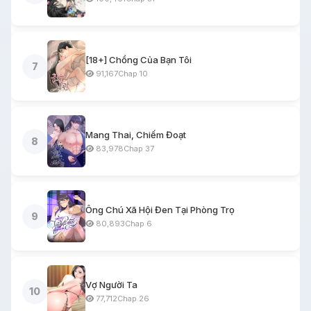
[18+] Chồng Của Bạn Tôi
7
91,167
Chap 10
Mang Thai, Chiếm Đoạt
8
83,978
Chap 37
Ông Chú Xã Hội Đen Tại Phòng Trọ
9
80,893
Chap 6
Vợ Người Ta
10
77,712
Chap 26