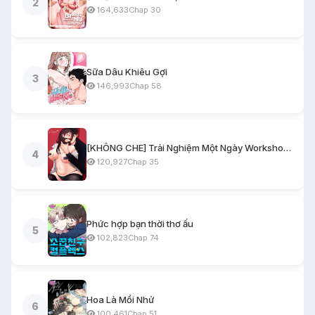
2
164,633
Chap 30
Sữa Dâu Khiêu Gợi
3
146,993
Chap 58
[KHÔNG CHE] Trải Nghiệm Một Ngày Workshop BDSM
4
120,927
Chap 35
Phức hợp bạn thời thơ ấu
5
102,823
Chap 74
Hoa Là Mồi Nhử
6
100,461
Chap 51