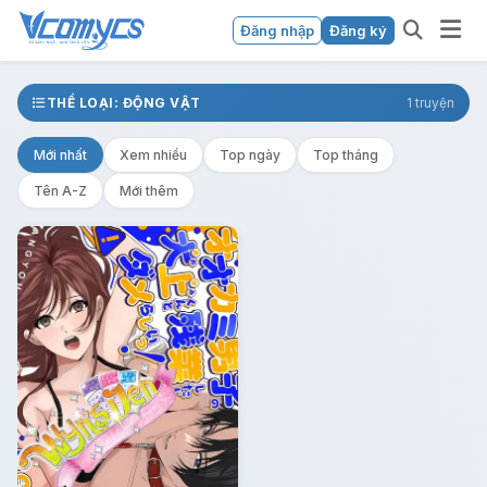
Đăng nhập
Đăng ký
THỂ LOẠI: ĐỘNG VẬT
1 truyện
Mới nhất
Xem nhiều
Top ngày
Top tháng
Tên A-Z
Mới thêm