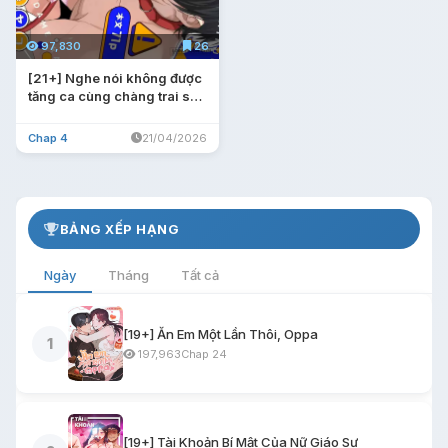
97,830
26
[21+] Nghe nói không được
tăng ca cùng chàng trai sói
Oukami.
Chap 4
21/04/2026
BẢNG XẾP HẠNG
Ngày
Tháng
Tất cả
[19+] Ăn Em Một Lần Thôi, Oppa
1
197,963
Chap 24
[19+] Tài Khoản Bí Mật Của Nữ Giáo Sư