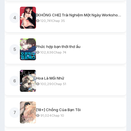
[KHÔNG CHE] Trải Nghiệm Một Ngày Workshop BDSM
4
120,741
Chap 35
Phức hợp bạn thời thơ ấu
5
102,636
Chap 74
Hoa Là Mồi Nhử
6
100,290
Chap 51
[18+] Chồng Của Bạn Tôi
7
91,024
Chap 10