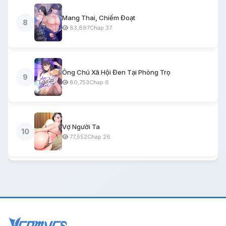
Mang Thai, Chiếm Đoạt
8
83,897
Chap 37
Ông Chú Xã Hội Đen Tại Phòng Trọ
9
80,753
Chap 6
Vợ Người Ta
10
77,552
Chap 26