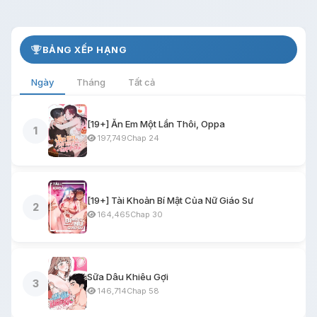
BẢNG XẾP HẠNG
Ngày
Tháng
Tất cả
[19+] Ăn Em Một Lần Thôi, Oppa
1
197,749
Chap 24
[19+] Tài Khoản Bí Mật Của Nữ Giáo Sư
2
164,465
Chap 30
Sữa Dâu Khiêu Gợi
3
146,714
Chap 58