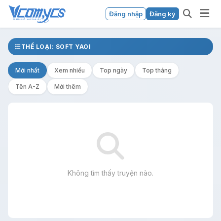
Đăng nhập
Đăng ký
THỂ LOẠI: SOFT YAOI
Mới nhất
Xem nhiều
Top ngày
Top tháng
Tên A-Z
Mới thêm
Không tìm thấy truyện nào.