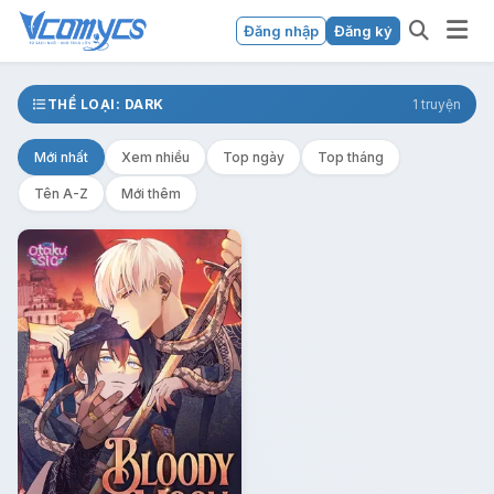
Đăng nhập
Đăng ký
THỂ LOẠI: DARK
1 truyện
Mới nhất
Xem nhiều
Top ngày
Top tháng
Tên A-Z
Mới thêm