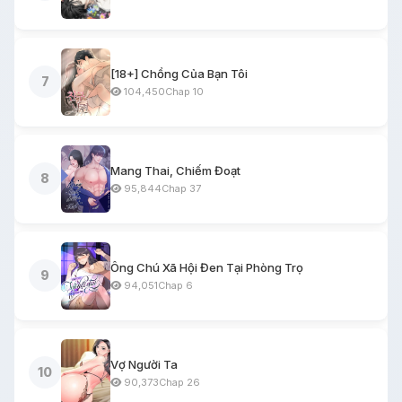
[18+] Chồng Của Bạn Tôi
7
104,450
Chap 10
Mang Thai, Chiếm Đoạt
8
95,844
Chap 37
Ông Chú Xã Hội Đen Tại Phòng Trọ
9
94,051
Chap 6
Vợ Người Ta
10
90,373
Chap 26