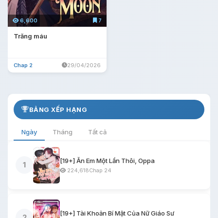
6,600
7
Trăng máu
Chap 2
29/04/2026
BẢNG XẾP HẠNG
Ngày
Tháng
Tất cả
[19+] Ăn Em Một Lần Thôi, Oppa
1
224,618
Chap 24
[19+] Tài Khoản Bí Mật Của Nữ Giáo Sư
2