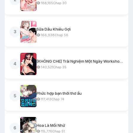
188,165
Chap 30
Sữa Dâu Khiêu Gợi
3
168,938
Chap 58
[KHÔNG CHE] Trải Nghiệm Một Ngày Workshop BDSM
4
140,521
Chap 35
Phức hợp bạn thời thơ ấu
5
117,413
Chap 74
Hoa Là Mồi Nhử
6
115,776
Chap 51