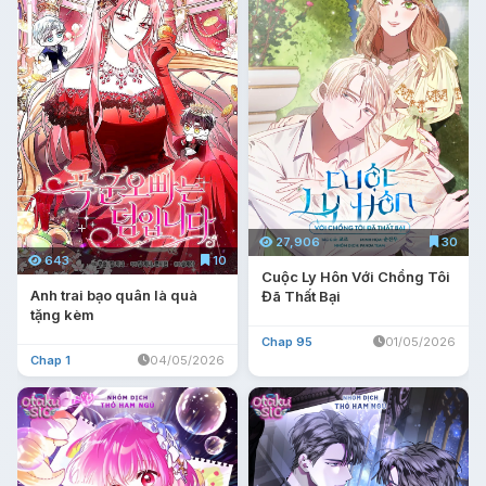
27,906
30
643
10
Cuộc Ly Hôn Với Chồng Tôi
Anh trai bạo quân là quà
Đã Thất Bại
tặng kèm
Chap 95
01/05/2026
Chap 1
04/05/2026