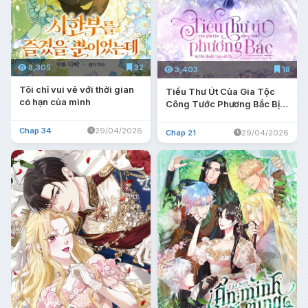
8,305
32
3,403
18
Tôi chỉ vui vẻ với thời gian
Tiểu Thư Út Của Gia Tộc
có hạn của mình
Công Tước Phương Bắc Bị
Lỗi Thiết Lập Rồi
Chap 34
29/04/2026
Chap 21
29/04/2026