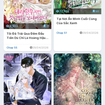
72,972
50
Tại Nơi Ẩn Mình Cuối Cùng
Của Sắc Xanh
9,902
21
Chap 51
29/04/2026
Tôi Đã Trải Qua Đêm Đầu
Tiên Dù Chỉ Là Hoàng Hậu
Thay Thế
Chap 55
29/04/2026