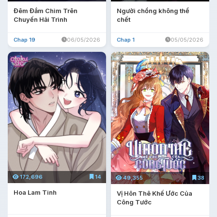
Đêm Đắm Chìm Trên
Người chồng không thể
Chuyến Hải Trình
chết
Chap 19
06/05/2026
Chap 1
05/05/2026
172,696
14
49,355
38
Hoa Lam Tinh
Vị Hôn Thê Khế Ước Của
Công Tước