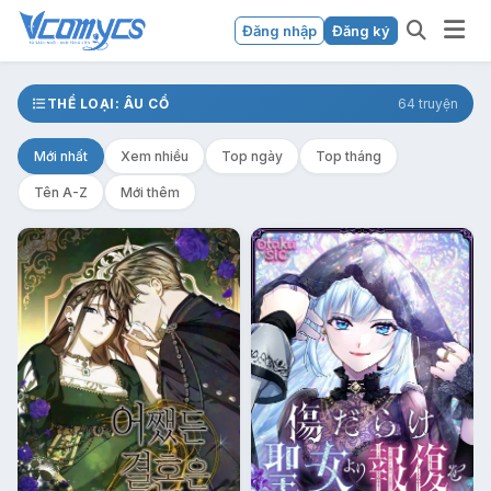
Đăng nhập
Đăng ký
THỂ LOẠI: ÂU CỔ
64 truyện
Mới nhất
Xem nhiều
Top ngày
Top tháng
Tên A-Z
Mới thêm