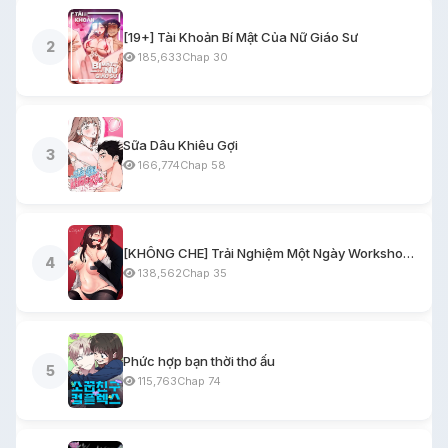
[19+] Tài Khoản Bí Mật Của Nữ Giáo Sư
2
185,633
Chap 30
Sữa Dâu Khiêu Gợi
3
166,774
Chap 58
[KHÔNG CHE] Trải Nghiệm Một Ngày Workshop BDSM
4
138,562
Chap 35
Phức hợp bạn thời thơ ấu
5
115,763
Chap 74