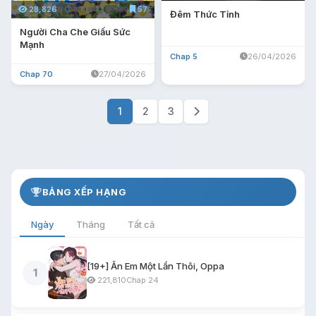
28,826
57
Đêm Thức Tỉnh
Người Cha Che Giấu Sức
Mạnh
Chap 5
26/04/2026
Chap 70
27/04/2026
1
2
3
BẢNG XẾP HẠNG
Ngày
Tháng
Tất cả
[19+] Ăn Em Một Lần Thôi, Oppa
1
221,810
Chap 24