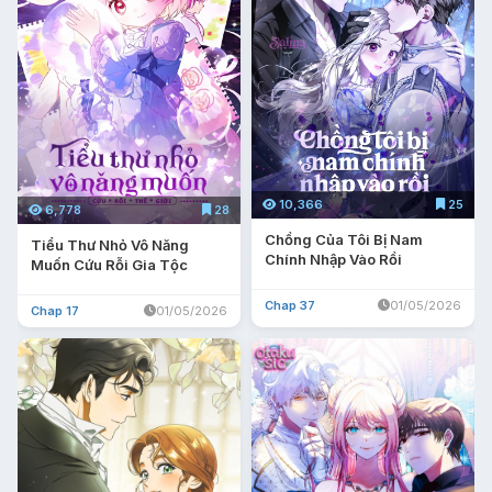
10,366
25
6,778
28
Chồng Của Tôi Bị Nam
Tiểu Thư Nhỏ Vô Năng
Chính Nhập Vào Rồi
Muốn Cứu Rỗi Gia Tộc
Chap 37
01/05/2026
Chap 17
01/05/2026