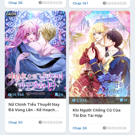
Chap 36
05/05/2026
Chap 147
05/05/2026
14,886
34
8,244
15
Nữ Chính Tiểu Thuyết Nay
Đã Vùng Lên - Kế Hoạch
Khi Người Chồng Cũ Của
Thay Chồng Của Đại Tiểu
Tôi Đòi Tái Hợp
Thư
Chap 30
05/05/2026
Chap 26
05/05/2026