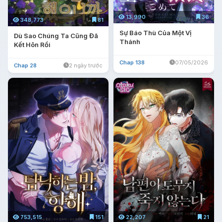
13,990
36
348,773
81
Sự Báo Thù Của Một Vị
Dù Sao Chúng Ta Cũng Đã
Thánh
Kết Hôn Rồi
Chap 138
07/05/2026
Chap 28
2 ngày trước
753,515
151
22,207
21