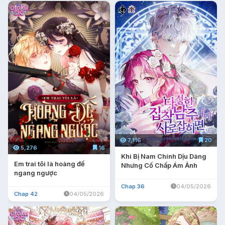
7,116
20
5,276
16
Khi Bị Nam Chính Dịu Dàng
Em trai tôi là hoàng đế
Nhưng Cố Chấp Ám Ảnh
ngang ngược
Chap 36
04/05/2026
Chap 42
04/05/2026