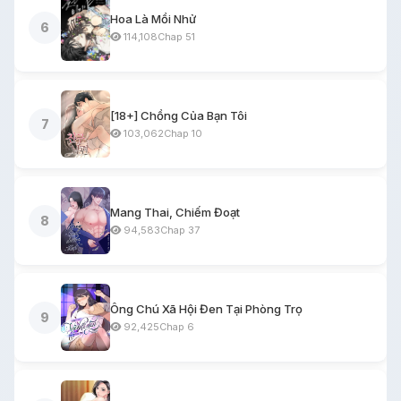
Hoa Là Mồi Nhử
6
114,108
Chap 51
[18+] Chồng Của Bạn Tôi
7
103,062
Chap 10
Mang Thai, Chiếm Đoạt
8
94,583
Chap 37
Ông Chú Xã Hội Đen Tại Phòng Trọ
9
92,425
Chap 6