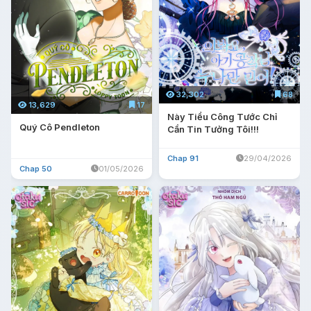
32,302
68
13,629
17
Này Tiểu Công Tước Chỉ
Quý Cô Pendleton
Cần Tin Tưởng Tôi!!!
Chap 91
29/04/2026
Chap 50
01/05/2026