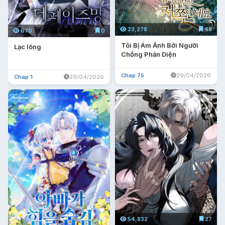
23,278
48
670
0
Tôi Bị Ám Ảnh Bởi Người
Lạc lõng
Chồng Phản Diện
Chap 75
29/04/2026
Chap 1
29/04/2026
54,832
27