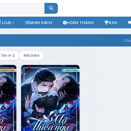
 LOẠI
DANH SÁCH
HOÀN THÀNH
BXH
3 tr
Tên A-Z
Mới thêm