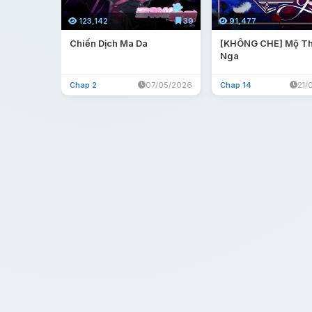
123,142
39
91,477
Chiến Dịch Ma Da
[KHÔNG CHE] Mộ Th
Nga
Chap 2
07/05/2026
Chap 14
21/