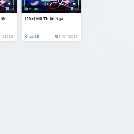
38
21,860
22
iên
[19+] Mộ Thiên Nga
04/2026
Chap 39
21/04/2026