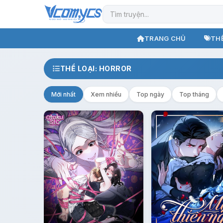
TRANG CHỦ
THỂ
THỂ LOẠI: HORROR
Mới nhất
Xem nhiều
Top ngày
Top tháng