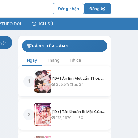
Đăng nhập
Đăng ký
THEO DÕI
LỊCH SỬ
uyện
BẢNG XẾP HẠNG
Ngày
Tháng
Tất cả
[19+] Ăn Em Một Lần Thôi, Oppa
1
205,519
Chap 24
[19+] Tài Khoản Bí Mật Của Nữ Giáo Sư
2
172,097
Chap 30