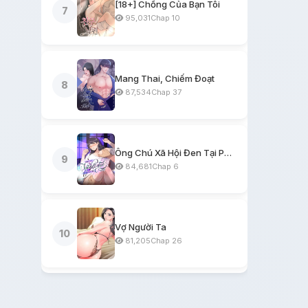
[18+] Chồng Của Bạn Tôi
7
95,031
Chap 10
Mang Thai, Chiếm Đoạt
8
87,534
Chap 37
Ông Chú Xã Hội Đen Tại Phòng Trọ
9
84,681
Chap 6
Vợ Người Ta
10
81,205
Chap 26