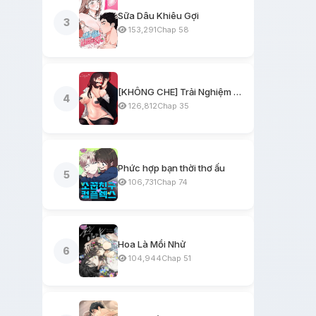
Sữa Dâu Khiêu Gợi
3
153,291
Chap 58
[KHÔNG CHE] Trải Nghiệm Một Ngày Workshop BDSM
4
126,812
Chap 35
Phức hợp bạn thời thơ ấu
5
106,731
Chap 74
Hoa Là Mồi Nhử
6
104,944
Chap 51