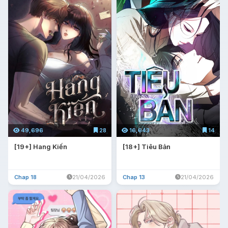
49,696
28
16,643
14
[19+] Hang Kiến
[18+] Tiêu Bản
Chap 18
21/04/2026
Chap 13
21/04/2026