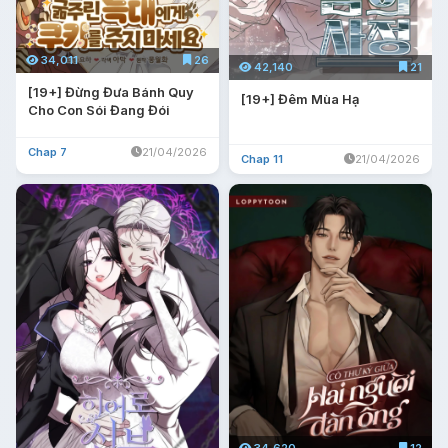
34,011
26
42,140
21
[19+] Đừng Đưa Bánh Quy
[19+] Đêm Mùa Hạ
Cho Con Sói Đang Đói
Chap 7
21/04/2026
Chap 11
21/04/2026