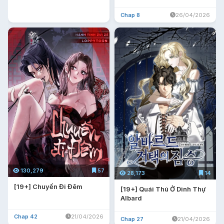
Chap 8
26/04/2026
130,279
57
28,173
14
[19+] Chuyến Đi Đêm
[19+] Quái Thú Ở Dinh Thự
Albard
Chap 42
21/04/2026
Chap 27
21/04/2026