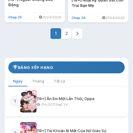
Động
Trai Bạn Mẹ
Chap 25
21/04/2026
Chap 24
21/04/2026
1
2
BẢNG XẾP HẠNG
Ngày
Tháng
Tất cả
[19+] Ăn Em Một Lần Thôi, Oppa
1
214,007
Chap 24
[19+] Tài Khoản Bí Mật Của Nữ Giáo Sư