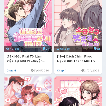
40,245
24
66,388
62
[19+] Đâu Phải Tôi Làm
[19+] Cách Chinh Phục
Việc Tại Nhà Vì Chuyện
Người Bạn Thanh Mai Trúc
Này
Mã
Chap 4
21/04/2026
Chap 4
21/04/2026