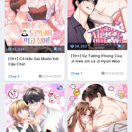
36,202
11
45,048
26
[19+] Sự Tương Phùng Của
[19+] Cô Hầu Gái Muốn Xơi
Ji Hee Jin và Ji Hyun Woo
Cậu Chủ!
Chap 7
21/04/2026
Chap 5
21/04/2026