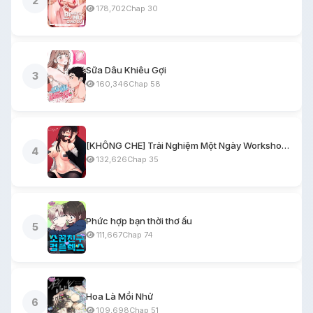
2
178,702
Chap 30
Sữa Dâu Khiêu Gợi
3
160,346
Chap 58
[KHÔNG CHE] Trải Nghiệm Một Ngày Workshop BDSM
4
132,626
Chap 35
Phức hợp bạn thời thơ ấu
5
111,667
Chap 74
Hoa Là Mồi Nhử
6
109,698
Chap 51