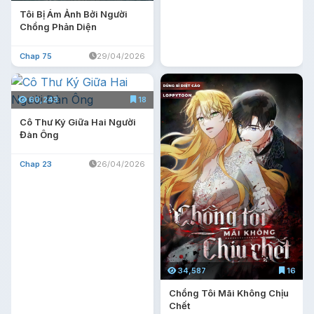
Tôi Bị Ám Ảnh Bởi Người
Chồng Phản Diện
Chap 75
29/04/2026
60,243
18
Cô Thư Ký Giữa Hai Người
Đàn Ông
Chap 23
26/04/2026
34,587
16
Chồng Tôi Mãi Không Chịu
Chết