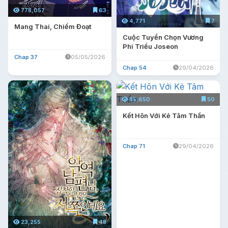
778,057
63
4,771
7
Mang Thai, Chiếm Đoạt
Cuộc Tuyển Chọn Vương
Phi Triều Joseon
Chap 37
05/05/2026
Chap 54
29/04/2026
85,650
50
Kết Hôn Với Kẻ Tâm Thần
Chap 71
29/04/2026
23,255
48