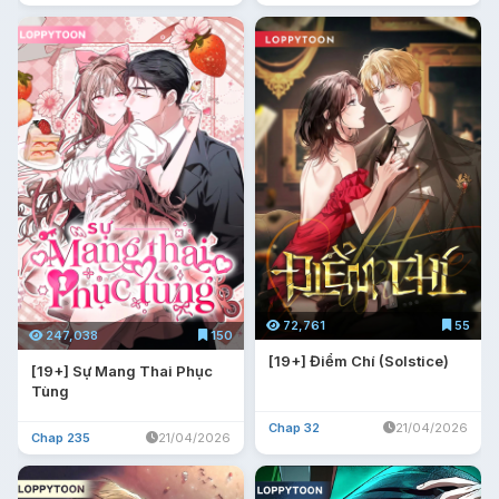
72,761
55
247,038
150
[19+] Điểm Chí (Solstice)
[19+] Sự Mang Thai Phục
Tùng
Chap 32
21/04/2026
Chap 235
21/04/2026