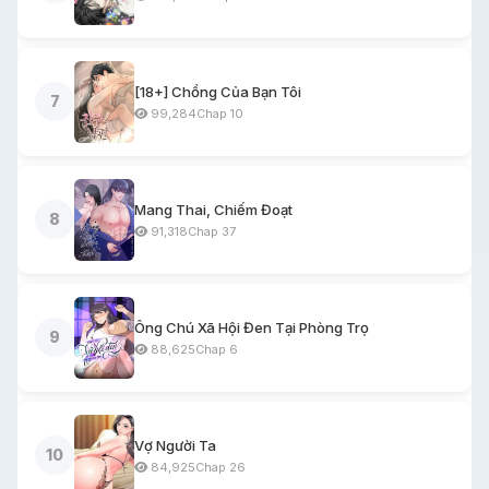
[18+] Chồng Của Bạn Tôi
7
99,284
Chap 10
Mang Thai, Chiếm Đoạt
8
91,318
Chap 37
Ông Chú Xã Hội Đen Tại Phòng Trọ
9
88,625
Chap 6
Vợ Người Ta
10
84,925
Chap 26