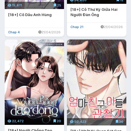
34,620
12
15,611
25
[18+] Cô Thư Ký Giữa Hai
[18+] Cô Dâu Anh Hùng
Người Đàn Ông
Chap 21
21/04/2026
Chap 4
21/04/2026
22,472
20
50,423
36
[18+] Người Chồng Dao
[18+] Nhật Ký Quan Sát Con