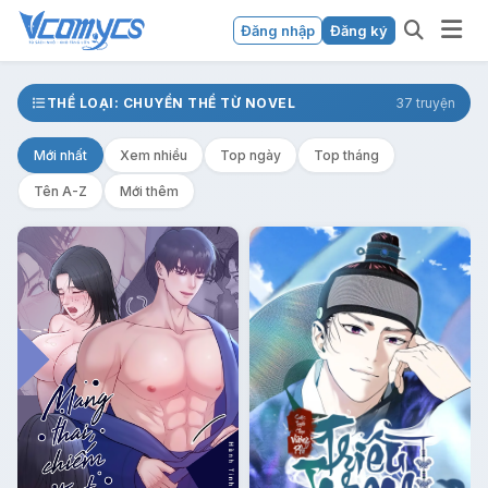
Đăng nhập
Đăng ký
THỂ LOẠI: CHUYỂN THỂ TỪ NOVEL
37 truyện
Mới nhất
Xem nhiều
Top ngày
Top tháng
Tên A-Z
Mới thêm