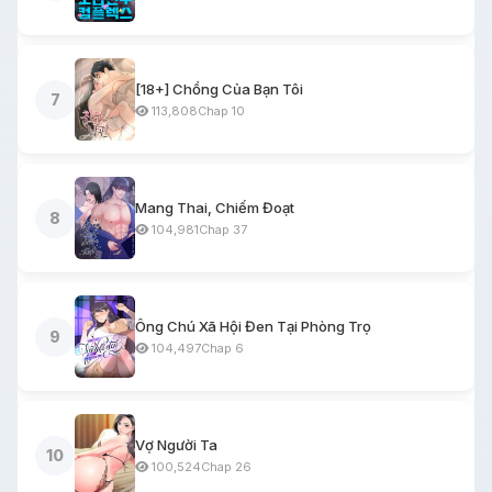
[18+] Chồng Của Bạn Tôi
7
113,808
Chap 10
Mang Thai, Chiếm Đoạt
8
104,981
Chap 37
Ông Chú Xã Hội Đen Tại Phòng Trọ
9
104,497
Chap 6
Vợ Người Ta
10
100,524
Chap 26