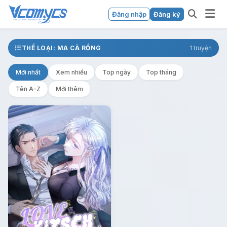
Đăng nhập
Đăng ký
THỂ LOẠI: MA CÀ RỒNG
1 truyện
Mới nhất
Xem nhiều
Top ngày
Top tháng
Tên A-Z
Mới thêm