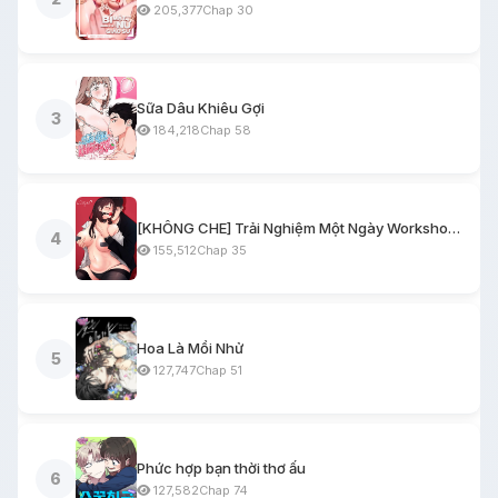
205,377
Chap 30
Sữa Dâu Khiêu Gợi
3
184,218
Chap 58
[KHÔNG CHE] Trải Nghiệm Một Ngày Workshop BDSM
4
155,512
Chap 35
Hoa Là Mồi Nhử
5
127,747
Chap 51
Phức hợp bạn thời thơ ấu
6
127,582
Chap 74