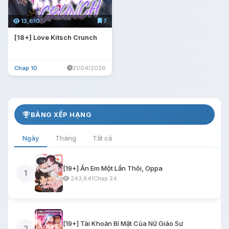
13,610
7
[18+] Love Kitsch Crunch
Chap 10
21/04/2026
BẢNG XẾP HẠNG
Ngày
Tháng
Tất cả
[19+] Ăn Em Một Lần Thôi, Oppa
1
243,841
Chap 24
[19+] Tài Khoản Bí Mật Của Nữ Giáo Sư
2