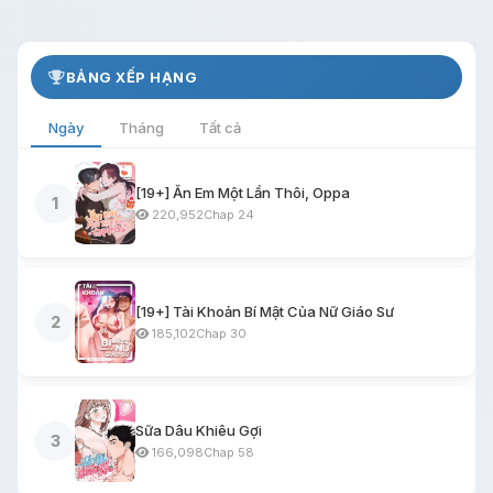
BẢNG XẾP HẠNG
Ngày
Tháng
Tất cả
[19+] Ăn Em Một Lần Thôi, Oppa
1
220,952
Chap 24
[19+] Tài Khoản Bí Mật Của Nữ Giáo Sư
2
185,102
Chap 30
Sữa Dâu Khiêu Gợi
3
166,098
Chap 58