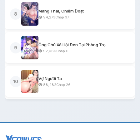
Mang Thai, Chiếm Đoạt
8
94,273
Chap 37
Ông Chú Xã Hội Đen Tại Phòng Trọ
9
92,066
Chap 6
Vợ Người Ta
10
88,482
Chap 26