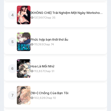
[KHÔNG CHE] Trải Nghiệm Một Ngày Workshop BDSM
4
137,997
Chap 35
Phức hợp bạn thời thơ ấu
5
115,193
Chap 74
Hoa Là Mồi Nhử
6
113,857
Chap 51
[18+] Chồng Của Bạn Tôi
7
102,628
Chap 10