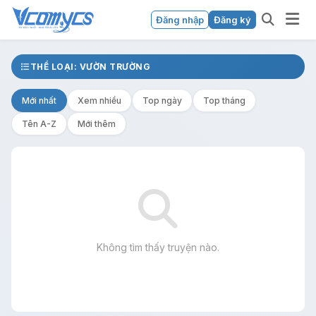
Đăng nhập
Đăng ký
THỂ LOẠI: VƯỜN TRƯỜNG
Mới nhất
Xem nhiều
Top ngày
Top tháng
Tên A-Z
Mới thêm
Không tìm thấy truyện nào.