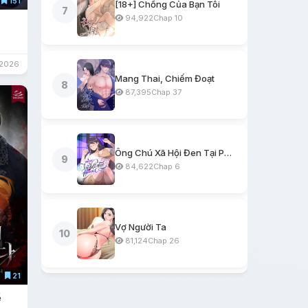
151
[18+] Chồng Của Bạn Tôi
7
94,922
Chap 10
/2026
Mang Thai, Chiếm Đoạt
8
87,395
Chap 37
Ông Chú Xã Hội Đen Tại Phòng Trọ
9
84,622
Chap 6
Vợ Người Ta
10
81,124
Chap 26
21
ể