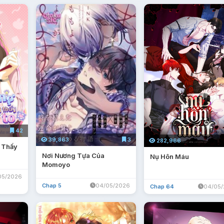
42
39,863
3
282,966
 Thấy
Nơi Nương Tựa Của
Nụ Hôn Máu
Momoyo
05/2026
Chap 5
04/05/2026
Chap 64
04/05