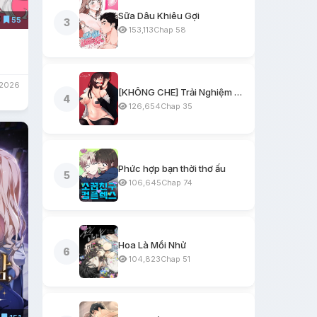
Sữa Dâu Khiêu Gợi
55
3
153,113
Chap 58
/2026
[KHÔNG CHE] Trải Nghiệm Một Ngày Workshop BDSM
4
126,654
Chap 35
Phức hợp bạn thời thơ ấu
5
106,645
Chap 74
Hoa Là Mồi Nhử
6
104,823
Chap 51