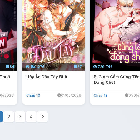
180,276
57
729,746
84
Hãy Ăn Dâu Tây Đi Ạ
Bị Giam Cầm Cùng Tên
 Thuở
Đáng Chết
Chap 10
01/05/2026
Chap 19
01/05
05/2026
2
3
4