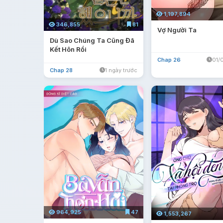
1,197,894
346,855
81
Vợ Người Ta
Dù Sao Chúng Ta Cũng Đã
Kết Hôn Rồi
Chap 26
01/
Chap 28
1 ngày trước
964,925
47
1,553,267