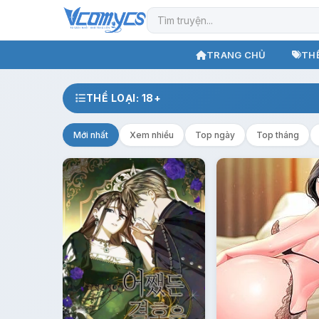
TRANG CHỦ
THỂ
THỂ LOẠI: 18+
Mới nhất
Xem nhiều
Top ngày
Top tháng