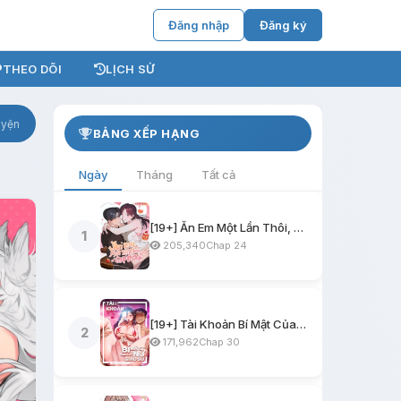
Đăng nhập
Đăng ký
THEO DÕI
LỊCH SỬ
uyện
BẢNG XẾP HẠNG
Ngày
Tháng
Tất cả
[19+] Ăn Em Một Lần Thôi, Oppa
1
205,340
Chap 24
[19+] Tài Khoản Bí Mật Của Nữ Giáo Sư
2
171,962
Chap 30