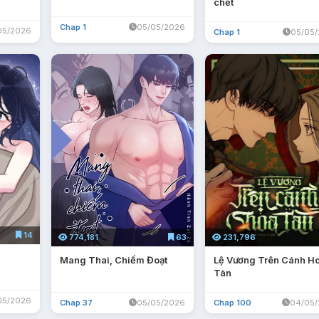
chết
Chap 1
05/05/2026
05/2026
Chap 1
05/05
14
231,796
774,181
63
Lệ Vương Trên Cánh H
Mang Thai, Chiếm Đoạt
Tàn
05/2026
Chap 100
04/05
Chap 37
05/05/2026