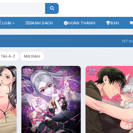
 LOẠI
DANH SÁCH
HOÀN THÀNH
BXH
197 tr
Tên A-Z
Mới thêm