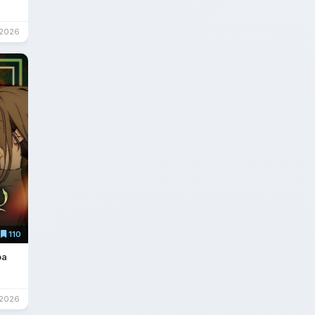
/2026
110
oa
/2026