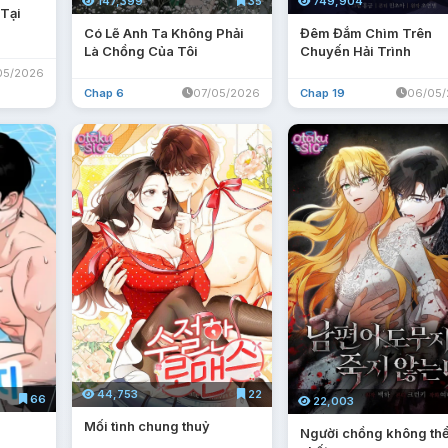
147,399
35
749,904
 Tại
Có Lẽ Anh Ta Không Phải
Đêm Đắm Chìm Trên
Là Chồng Của Tôi
Chuyến Hải Trình
05/2026
Chap 6
07/05/2026
Chap 19
06/05
44,753
22
66
22,003
Mối tình chung thuỷ
Người chồng không th