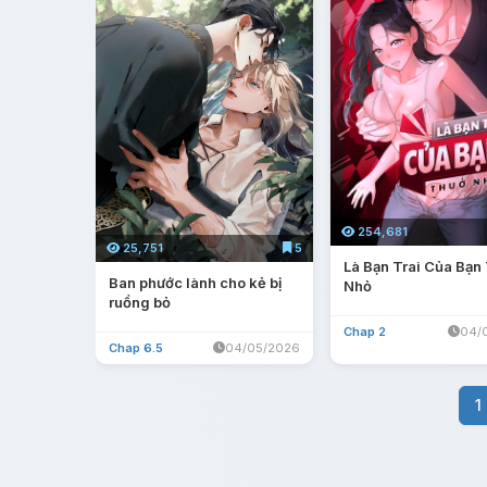
254,681
25,751
5
Là Bạn Trai Của Bạn
Ban phước lành cho kẻ bị
Nhỏ
ruồng bỏ
Chap 2
04/
Chap 6.5
04/05/2026
1