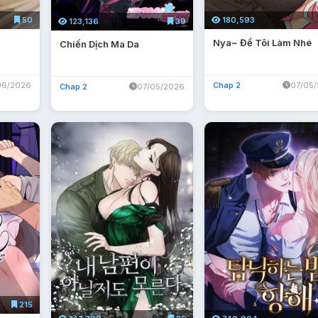
50
180,593
123,136
39
Nya~ Để Tôi Làm Nhé
Chiến Dịch Ma Da
06/2026
Chap 2
07/05
Chap 2
07/05/2026
215