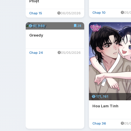
Phiệt
Chap 10
05/
Chap 15
06/05/2026
81,949
28
Greedy
Chap 24
05/05/2026
171,761
Hoa Lam Tinh
Chap 36
05/