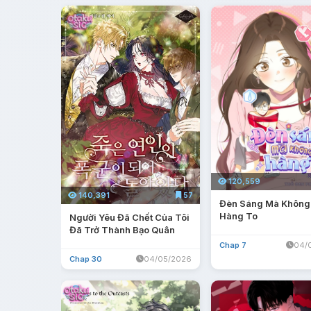
120,559
140,391
57
Đèn Sáng Mà Không
Hàng To
Người Yêu Đã Chết Của Tôi
Đã Trở Thành Bạo Quân
Chap 7
04/
Chap 30
04/05/2026