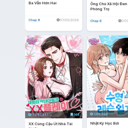
Ba Vẫn Hơn Hai
Ông Chú Xã Hội Đen
Phòng Trọ
Chap 9
07/05/2026
Chap 6
07/
565,356
1,093,887
168
Nhật Ký Học Bơi
XX Cùng Cậu Út Nhà Tài