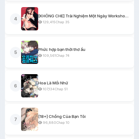
[KHÔNG CHE] Trải Nghiệm Một Ngày Workshop BDSM
4
129,415
Chap 35
Phức hợp bạn thời thơ ấu
5
109,561
Chap 74
Hoa Là Mồi Nhử
6
107,134
Chap 51
[18+] Chồng Của Bạn Tôi
7
96,880
Chap 10