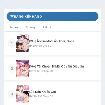
BẢNG XẾP HẠNG
Ngày
Tháng
Tất cả
[19+] Ăn Em Một Lần Thôi, Oppa
1
209,515
Chap 24
[19+] Tài Khoản Bí Mật Của Nữ Giáo Sư
2
174,835
Chap 30
Sữa Dâu Khiêu Gợi
3
156,232
Chap 58