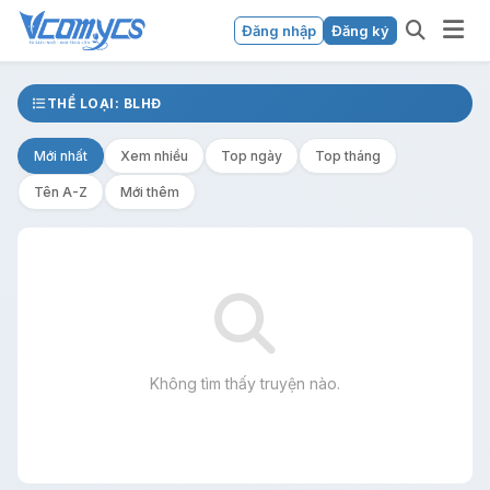
Đăng nhập
Đăng ký
THỂ LOẠI: BLHĐ
Mới nhất
Xem nhiều
Top ngày
Top tháng
Tên A-Z
Mới thêm
Không tìm thấy truyện nào.