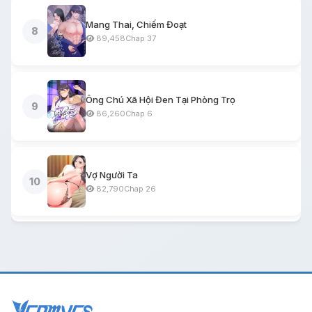
Mang Thai, Chiếm Đoạt
8
89,458
Chap 37
Ông Chú Xã Hội Đen Tại Phòng Trọ
9
86,260
Chap 6
Vợ Người Ta
10
82,790
Chap 26