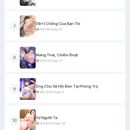
[18+] Chồng Của Bạn Tôi
7
99,118
Chap 10
Mang Thai, Chiếm Đoạt
8
91,144
Chap 37
Ông Chú Xã Hội Đen Tại Phòng Trọ
9
88,409
Chap 6
Vợ Người Ta
10
84,805
Chap 26