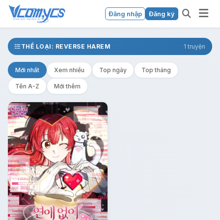
Đăng nhập
Đăng ký
THỂ LOẠI: REVERSE HAREM
1 truyện
Mới nhất
Xem nhiều
Top ngày
Top tháng
Tên A-Z
Mới thêm