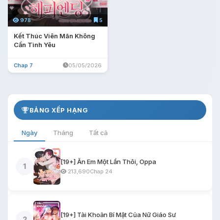
978
5
Kết Thúc Viên Mãn Không
Cần Tình Yêu
Chap 7
05/05/2026
BẢNG XẾP HẠNG
Ngày
Tháng
Tất cả
[19+] Ăn Em Một Lần Thôi, Oppa
1
213,690
Chap 24
[19+] Tài Khoản Bí Mật Của Nữ Giáo Sư
2