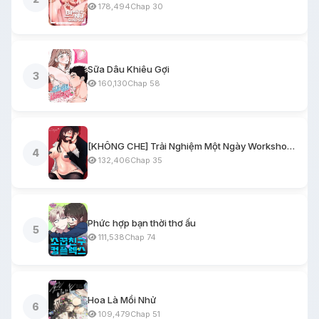
178,494
Chap 30
Sữa Dâu Khiêu Gợi
3
160,130
Chap 58
[KHÔNG CHE] Trải Nghiệm Một Ngày Workshop BDSM
4
132,406
Chap 35
Phức hợp bạn thời thơ ấu
5
111,538
Chap 74
Hoa Là Mồi Nhử
6
109,479
Chap 51