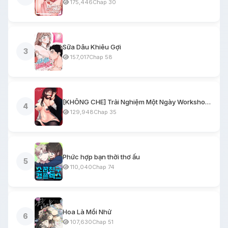
175,446
Chap 30
Sữa Dâu Khiêu Gợi
3
157,017
Chap 58
[KHÔNG CHE] Trải Nghiệm Một Ngày Workshop BDSM
4
129,948
Chap 35
Phức hợp bạn thời thơ ấu
5
110,040
Chap 74
Hoa Là Mồi Nhử
6
107,630
Chap 51