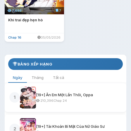
7,698
7
Khi trai đẹp hẹn hò
Chap 16
05/05/2026
BẢNG XẾP HẠNG
Ngày
Tháng
Tất cả
[19+] Ăn Em Một Lần Thôi, Oppa
1
210,396
Chap 24
[19+] Tài Khoản Bí Mật Của Nữ Giáo Sư
2