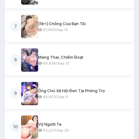
[18+] Chồng Của Bạn Tôi
7
97,365
Chap 10
Mang Thai, Chiếm Đoạt
8
89,838
Chap 37
Ông Chú Xã Hội Đen Tại Phòng Trọ
9
86,603
Chap 6
Vợ Người Ta
10
83,227
Chap 26