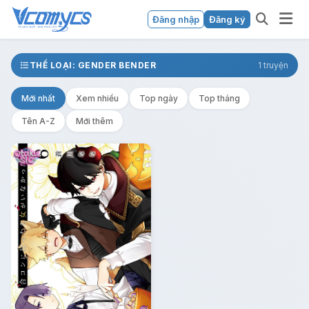
Đăng nhập
Đăng ký
THỂ LOẠI: GENDER BENDER
1 truyện
Mới nhất
Xem nhiều
Top ngày
Top tháng
Tên A-Z
Mới thêm