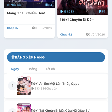
786,665
64
131,233
57
Mang Thai, Chiếm Đoạt
[19+] Chuyến Đi Đêm
Chap 37
05/05/2026
Chap 42
21/04/2026
BẢNG XẾP HẠNG
Ngày
Tháng
Tất cả
[19+] Ăn Em Một Lần Thôi, Oppa
1
233,836
Chap 24
[19+] Tài Khoản Bí Mật Của Nữ Giáo Sư