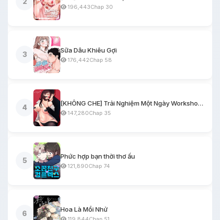
2
196,443
Chap 30
Sữa Dâu Khiêu Gợi
3
176,442
Chap 58
[KHÔNG CHE] Trải Nghiệm Một Ngày Workshop BDSM
4
147,280
Chap 35
Phức hợp bạn thời thơ ấu
5
121,890
Chap 74
Hoa Là Mồi Nhử
6
119,844
Chap 51