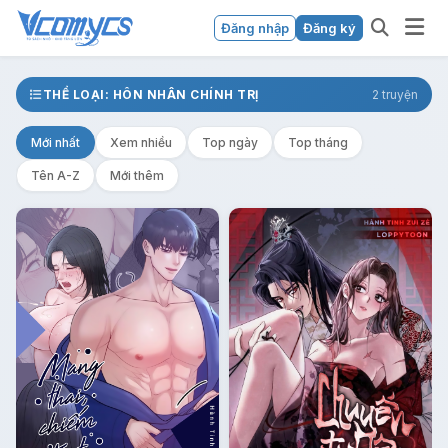
Đăng nhập
Đăng ký
THỂ LOẠI: HÔN NHÂN CHÍNH TRỊ
2 truyện
Mới nhất
Xem nhiều
Top ngày
Top tháng
Tên A-Z
Mới thêm