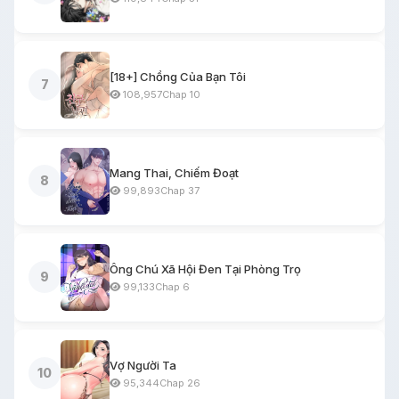
[18+] Chồng Của Bạn Tôi
7
108,957
Chap 10
Mang Thai, Chiếm Đoạt
8
99,893
Chap 37
Ông Chú Xã Hội Đen Tại Phòng Trọ
9
99,133
Chap 6
Vợ Người Ta
10
95,344
Chap 26