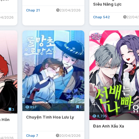
Siêu Năng Lực
Chap 21
23/04/2026
Chap 542
22/04
04/2026
857
1
3
8,735
Chuyện Tình Hoa Lưu Ly
h Hôn
Đàn Anh Xấu Xa
Chap 7
20/04/2026
04/2026