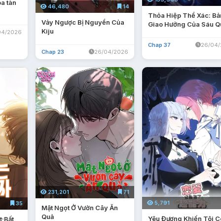
a tàn
46,480
14
Thỏa Hiệp Thể Xác: Bả
Vảy Ngược Bị Nguyền Của
Giao Hưởng Của Sáu Q
Kiju
04/2026
Gia
Chap 37
26/04
Chap 23
26/04/2026
231,201
71
5,791
35
Mật Ngọt Ở Vườn Cây Ăn
Quả
Yêu Đương Khiến Tôi C
;Bất