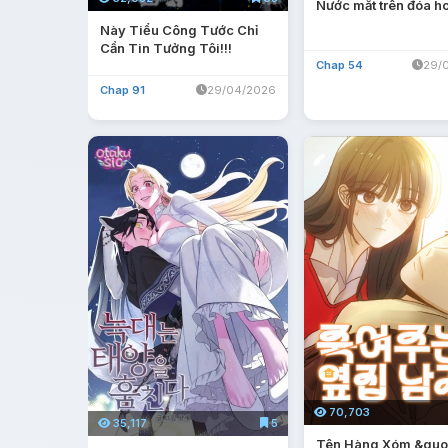
Nước mắt trên đóa ho
Này Tiểu Công Tước Chỉ
Cần Tin Tưởng Tôi!!!
Chap 54
29/
Chap 91
29/04/2026
70,703
35,117
5
Tên Hàng Xóm &quot