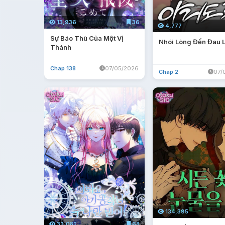
13,936
36
4,777
Sự Báo Thù Của Một Vị
Nhói Lòng Đến Đau 
Thánh
Chap 138
07/05/2026
Chap 2
07/
134,395
32,082
68