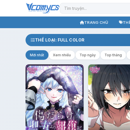
TRANG CHỦ
THỂ
THỂ LOẠI: FULL COLOR
Mới nhất
Xem nhiều
Top ngày
Top tháng