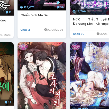
123,073
39
14,796
11
Chiến Dịch Ma Da
Nữ Chính Tiểu Thuyết
Lòng
Đã Vùng Lên - Kế Hoạc
Thay Chồng Của Đại T
Chap 2
07/05/2026
Thư
Chap 30
05/05
05/2026
45
139,900