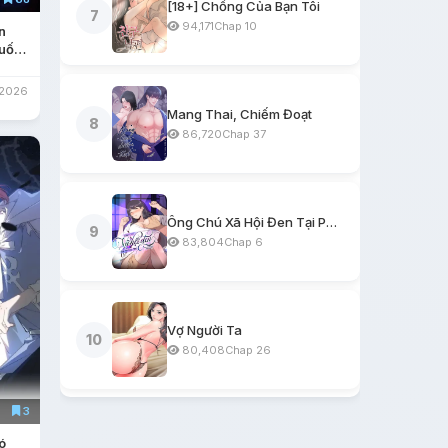
[18+] Chồng Của Bạn Tôi
7
94,171
Chap 10
n
uốc
/2026
Mang Thai, Chiếm Đoạt
8
86,720
Chap 37
Ông Chú Xã Hội Đen Tại Phòng Trọ
9
83,804
Chap 6
Vợ Người Ta
10
80,408
Chap 26
3
ó