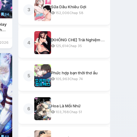
Sữa Dâu Khiêu Gợi
3
152,006
Chap 58
34
 Nay
h
iểu
[KHÔNG CHE] Trải Nghiệm Một Ngày Workshop BDSM
4
/2026
125,614
Chap 35
Phức hợp bạn thời thơ ấu
5
105,963
Chap 74
Hoa Là Mồi Nhử
6
103,768
Chap 51
68