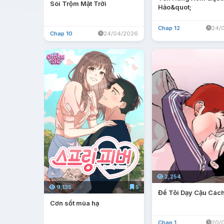
Sói Trộm Mặt Trời
Hảo&quot;
Chap 12
24/
Chap 10
24/04/2026
2,254
9,135
5
Để Tôi Dạy Cậu Các
Cơn sốt mùa hạ
Chap 1
20/