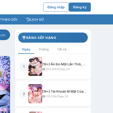
Đăng nhập
Đăng ký
THEO DÕI
LỊCH SỬ
uyện
BẢNG XẾP HẠNG
Ngày
Tháng
Tất cả
[19+] Ăn Em Một Lần Thôi, Oppa
1
203,894
Chap 24
[19+] Tài Khoản Bí Mật Của Nữ Giáo Sư
2
170,766
Chap 30