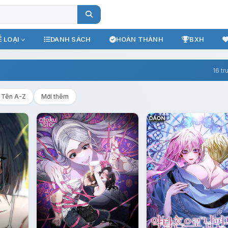
 LOẠI
DANH SÁCH
HOÀN THÀNH
BXH
16 tr
Tên A-Z
Mới thêm