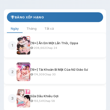
BẢNG XẾP HẠNG
Ngày
Tháng
Tất cả
[19+] Ăn Em Một Lần Thôi, Oppa
1
208,662
Chap 24
[19+] Tài Khoản Bí Mật Của Nữ Giáo Sư
2
174,309
Chap 30
Sữa Dâu Khiêu Gợi
3
155,541
Chap 58