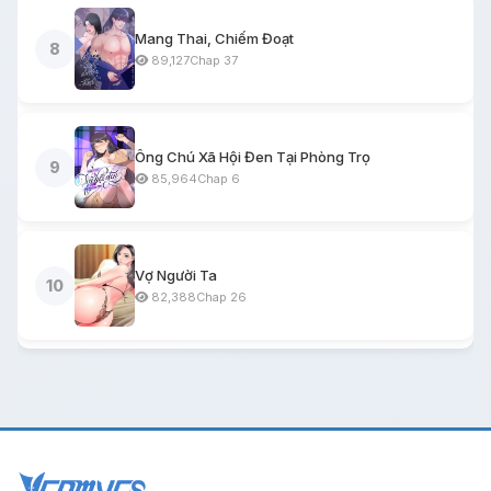
Mang Thai, Chiếm Đoạt
8
89,127
Chap 37
Ông Chú Xã Hội Đen Tại Phòng Trọ
9
85,964
Chap 6
Vợ Người Ta
10
82,388
Chap 26