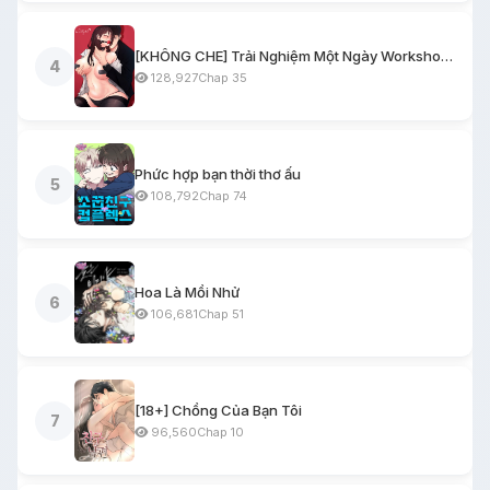
[KHÔNG CHE] Trải Nghiệm Một Ngày Workshop BDSM
4
128,927
Chap 35
Phức hợp bạn thời thơ ấu
5
108,792
Chap 74
Hoa Là Mồi Nhử
6
106,681
Chap 51
[18+] Chồng Của Bạn Tôi
7
96,560
Chap 10