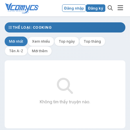
Đăng nhập
Đăng ký
THỂ LOẠI: COOKING
Mới nhất
Xem nhiều
Top ngày
Top tháng
Tên A-Z
Mới thêm
Không tìm thấy truyện nào.