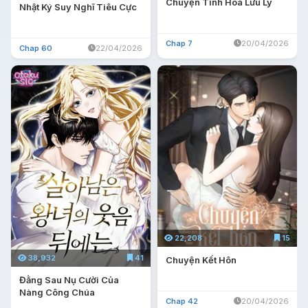
Chuyện Tình Hoa Lưu Ly
Nhật Ký Suy Nghĩ Tiêu Cực
Chap 7
20/04/2026
Chap 60
22/04/2026
22,208
15
38,932
41
Chuyện Kết Hôn
Đằng Sau Nụ Cười Của
Nàng Công Chúa
Chap 42
20/04/2026