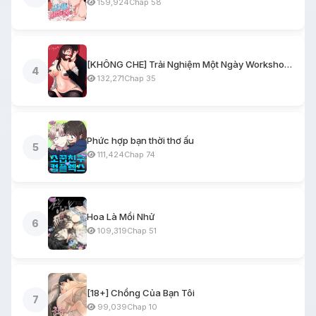
159,924
Chap 58
[KHÔNG CHE] Trải Nghiệm Một Ngày Workshop BDSM
4
132,271
Chap 35
Phức hợp bạn thời thơ ấu
5
111,424
Chap 74
Hoa Là Mồi Nhử
6
109,319
Chap 51
[18+] Chồng Của Bạn Tôi
7
99,039
Chap 10