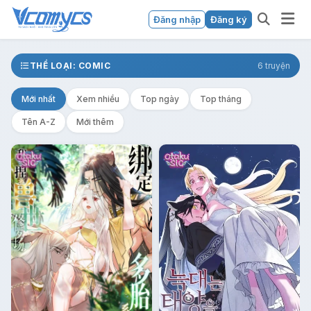
Đăng nhập
Đăng ký
THỂ LOẠI: COMIC
6 truyện
Mới nhất
Xem nhiều
Top ngày
Top tháng
Tên A-Z
Mới thêm