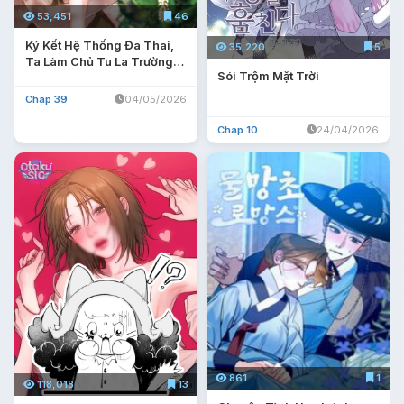
53,451
46
Ký Kết Hệ Thống Đa Thai,
35,220
5
Ta Làm Chủ Tu La Trường
Sói Trộm Mặt Trời
Giới Thú Nhân
Chap 39
04/05/2026
Chap 10
24/04/2026
861
1
118,018
13