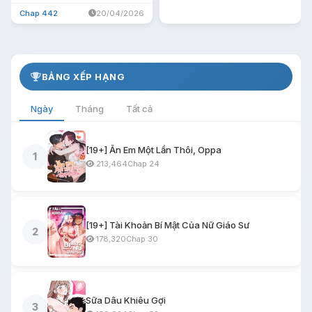
Chap 442
20/04/2026
BẢNG XẾP HẠNG
Ngày
Tháng
Tất cả
[19+] Ăn Em Một Lần Thôi, Oppa
1
213,464
Chap 24
[19+] Tài Khoản Bí Mật Của Nữ Giáo Sư
2
178,320
Chap 30
Sữa Dâu Khiêu Gợi
3