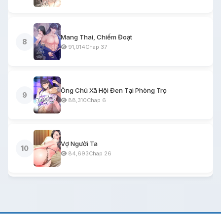
Mang Thai, Chiếm Đoạt
8
91,014
Chap 37
Ông Chú Xã Hội Đen Tại Phòng Trọ
9
88,310
Chap 6
Vợ Người Ta
10
84,693
Chap 26