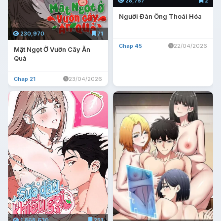
28,757
2
Người Đàn Ông Thoái Hóa
230,970
71
Chap 45
22/04/2026
Mật Ngọt Ở Vườn Cây Ăn
Quả
Chap 21
23/04/2026
1,868,630
251