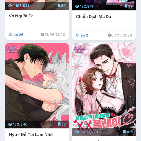
1,195,531
50
122,911
39
Vợ Người Ta
Chiến Dịch Ma Da
Chap 26
01/06/2026
Chap 2
07/05/2026
180,240
55
1,092,579
168
Nya~ Để Tôi Làm Nhé