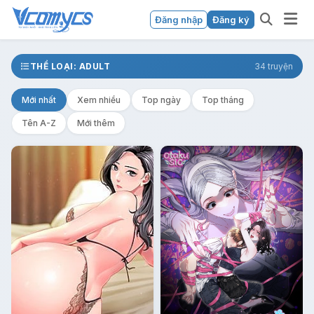
Đăng nhập
Đăng ký
THỂ LOẠI: ADULT
34 truyện
Mới nhất
Xem nhiều
Top ngày
Top tháng
Tên A-Z
Mới thêm