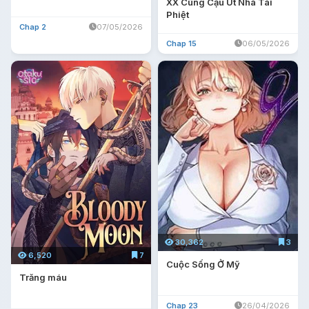
XX Cùng Cậu Út Nhà Tài
Phiệt
Chap 2
07/05/2026
Chap 15
06/05/2026
30,362
3
6,520
7
Cuộc Sống Ở Mỹ
Trăng máu
Chap 23
26/04/2026