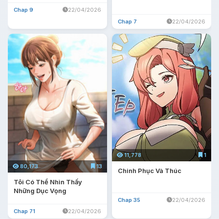
Chap 9
22/04/2026
Chap 7
22/04/2026
11,778
1
80,173
13
Chinh Phục Và Thúc
Tôi Có Thể Nhìn Thấy
Những Dục Vọng
Chap 35
22/04/2026
Chap 71
22/04/2026