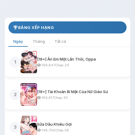
BẢNG XẾP HẠNG
Ngày
Tháng
Tất cả
[19+] Ăn Em Một Lần Thôi, Oppa
1
199,847
Chap 24
[19+] Tài Khoản Bí Mật Của Nữ Giáo Sư
2
166,817
Chap 30
Sữa Dâu Khiêu Gợi
3
148,706
Chap 58