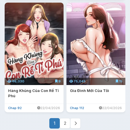
46,030
9
75,045
15
Hàng Khủng Của Con Rể Tỉ
Gia Đình Mới Của Tôi
Phú
Chap 92
22/04/2026
Chap 112
22/04/2026
1
2