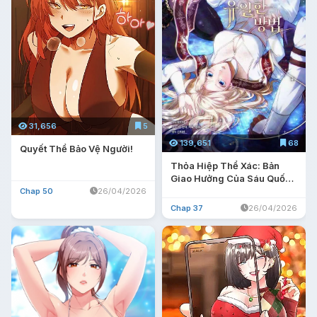
31,656
5
139,651
68
Quyết Thề Bảo Vệ Người!
Thỏa Hiệp Thể Xác: Bản
Giao Hưởng Của Sáu Quốc
Gia
Chap 50
26/04/2026
Chap 37
26/04/2026