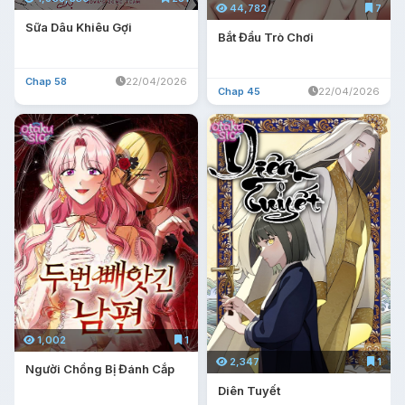
44,782
7
Sữa Dâu Khiêu Gợi
Bắt Đầu Trò Chơi
Chap 58
22/04/2026
Chap 45
22/04/2026
1,002
1
2,347
1
Người Chồng Bị Đánh Cắp
Diên Tuyết