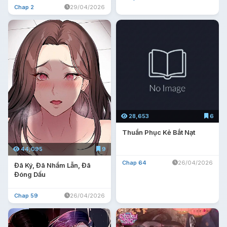
Chap 2
29/04/2026
28,653
6
Thuần Phục Kẻ Bắt Nạt
44,095
9
Chap 64
26/04/2026
Đã Ký, Đã Nhầm Lẫn, Đã
Đóng Dấu
Chap 59
26/04/2026