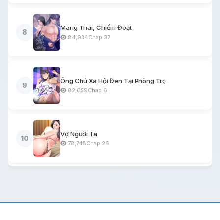
Mang Thai, Chiếm Đoạt
8
84,934
Chap 37
Ông Chú Xã Hội Đen Tại Phòng Trọ
9
82,059
Chap 6
Vợ Người Ta
10
78,748
Chap 26