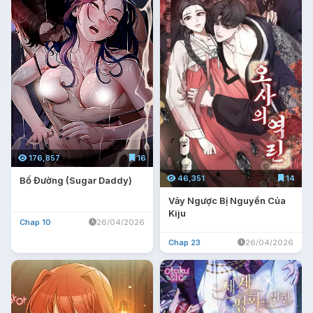
176,857
16
46,351
14
Bố Đường (Sugar Daddy)
Vảy Ngược Bị Nguyền Của
Kiju
Chap 10
26/04/2026
Chap 23
26/04/2026