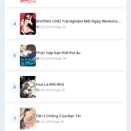
[KHÔNG CHE] Trải Nghiệm Một Ngày Workshop BDSM
4
122,390
Chap 35
Phức hợp bạn thời thơ ấu
5
103,863
Chap 74
Hoa Là Mồi Nhử
6
101,655
Chap 51
[18+] Chồng Của Bạn Tôi
7
92,274
Chap 10