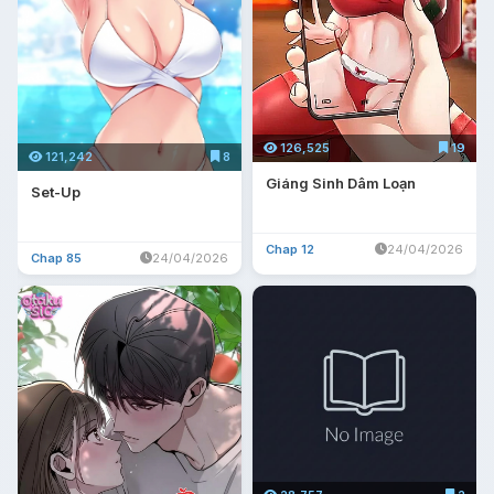
126,525
19
121,242
8
Giáng Sinh Dâm Loạn
Set-Up
Chap 12
24/04/2026
Chap 85
24/04/2026