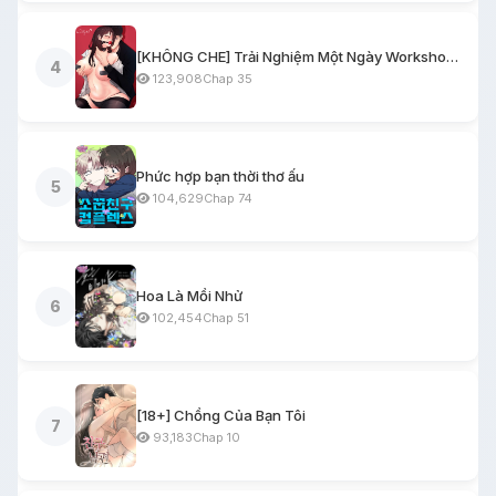
[KHÔNG CHE] Trải Nghiệm Một Ngày Workshop BDSM
4
123,908
Chap 35
Phức hợp bạn thời thơ ấu
5
104,629
Chap 74
Hoa Là Mồi Nhử
6
102,454
Chap 51
[18+] Chồng Của Bạn Tôi
7
93,183
Chap 10