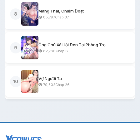
Mang Thai, Chiếm Đoạt
8
85,797
Chap 37
Ông Chú Xã Hội Đen Tại Phòng Trọ
9
82,786
Chap 6
Vợ Người Ta
10
79,502
Chap 26