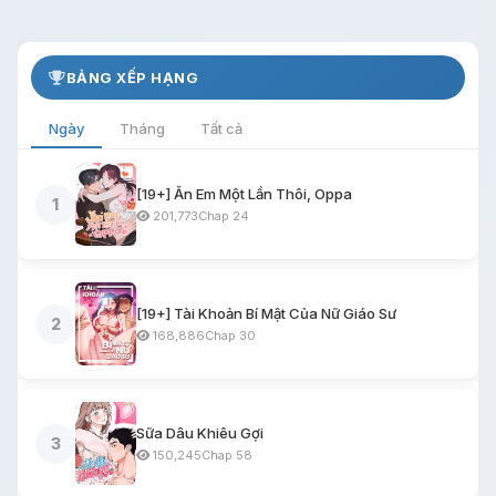
BẢNG XẾP HẠNG
Ngày
Tháng
Tất cả
[19+] Ăn Em Một Lần Thôi, Oppa
1
201,773
Chap 24
[19+] Tài Khoản Bí Mật Của Nữ Giáo Sư
2
168,886
Chap 30
Sữa Dâu Khiêu Gợi
3
150,245
Chap 58