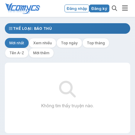
Đăng nhập
Đăng ký
THỂ LOẠI: BÁO THÙ
Mới nhất
Xem nhiều
Top ngày
Top tháng
Tên A-Z
Mới thêm
Không tìm thấy truyện nào.