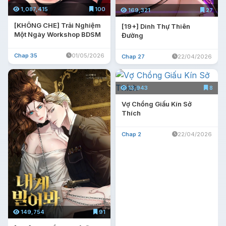
1,087,415
100
169,321
27
[KHÔNG CHE] Trải Nghiệm
[19+] Dinh Thự Thiên
Một Ngày Workshop BDSM
Đường
Chap 35
01/05/2026
Chap 27
22/04/2026
13,943
8
Vợ Chồng Giấu Kín Sở
Thích
Chap 2
22/04/2026
149,754
91