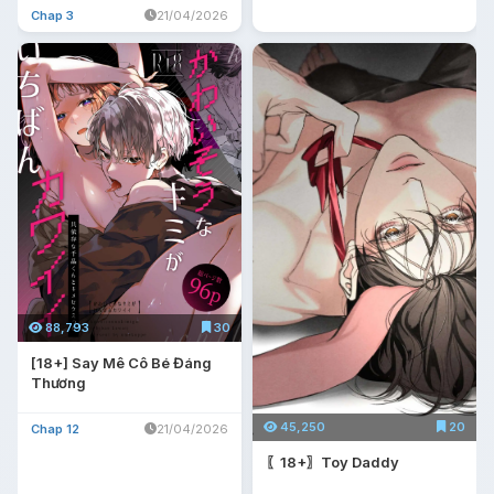
Chap 3
21/04/2026
88,793
30
[18+] Say Mê Cô Bé Đáng
Thương
45,250
20
Chap 12
21/04/2026
〖18+〗Toy Daddy