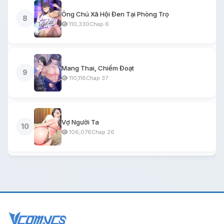
Ông Chú Xã Hội Đen Tại Phòng Trọ
8
110,330
Chap 6
Mang Thai, Chiếm Đoạt
9
110,118
Chap 37
Vợ Người Ta
10
106,076
Chap 26