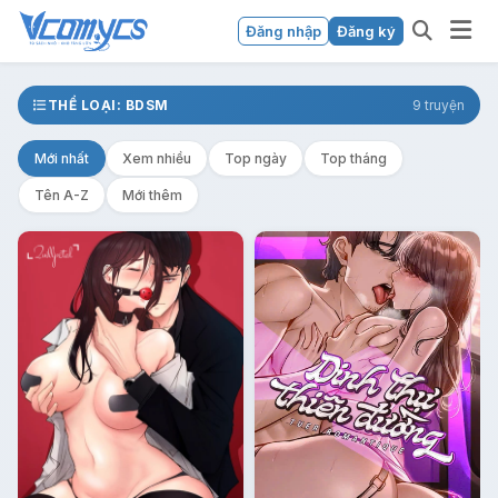
Đăng nhập
Đăng ký
THỂ LOẠI: BDSM
9 truyện
Mới nhất
Xem nhiều
Top ngày
Top tháng
Tên A-Z
Mới thêm