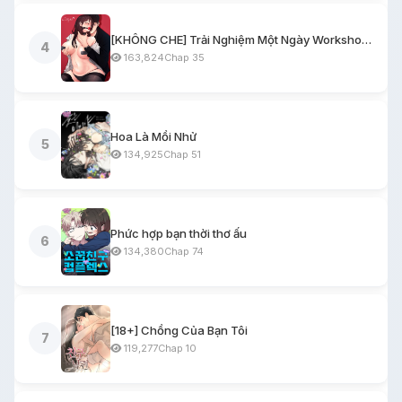
[KHÔNG CHE] Trải Nghiệm Một Ngày Workshop BDSM
4
163,824
Chap 35
Hoa Là Mồi Nhử
5
134,925
Chap 51
Phức hợp bạn thời thơ ấu
6
134,380
Chap 74
[18+] Chồng Của Bạn Tôi
7
119,277
Chap 10