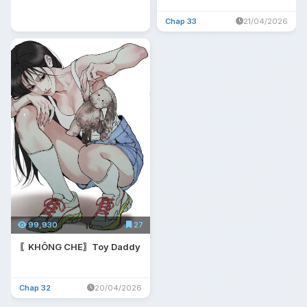
Chap 33
21/04/2026
99,930
27
〖KHÔNG CHE〗Toy Daddy
Chap 32
20/04/2026