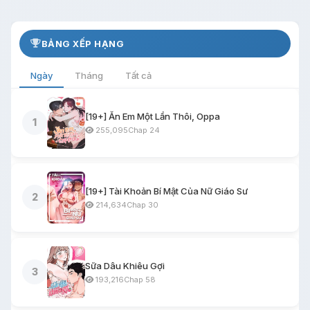
BẢNG XẾP HẠNG
Ngày
Tháng
Tất cả
[19+] Ăn Em Một Lần Thôi, Oppa
1
255,095
Chap 24
[19+] Tài Khoản Bí Mật Của Nữ Giáo Sư
2
214,634
Chap 30
Sữa Dâu Khiêu Gợi
3
193,216
Chap 58