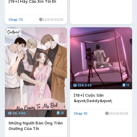
[19+] Hãy Cầu Xin Tôi Đi
Chap 70
22/04/2026
134,545
11
[18+] Cuộc Săn
&quot;Daddy&quot;
36,496
18
Chap 10
21/04/2026
Những Người Đàn Ông Trên
Giường Của Tôi