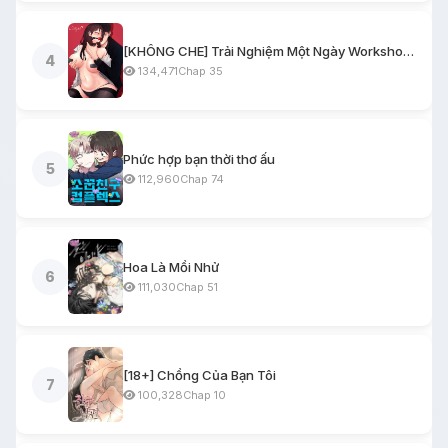
[KHÔNG CHE] Trải Nghiệm Một Ngày Workshop BDSM
4
134,471
Chap 35
Phức hợp bạn thời thơ ấu
5
112,960
Chap 74
Hoa Là Mồi Nhử
6
111,030
Chap 51
[18+] Chồng Của Bạn Tôi
7
100,328
Chap 10