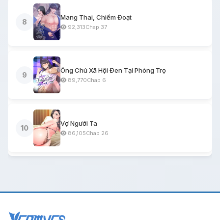
Mang Thai, Chiếm Đoạt
8
92,313
Chap 37
Ông Chú Xã Hội Đen Tại Phòng Trọ
9
89,770
Chap 6
Vợ Người Ta
10
86,105
Chap 26