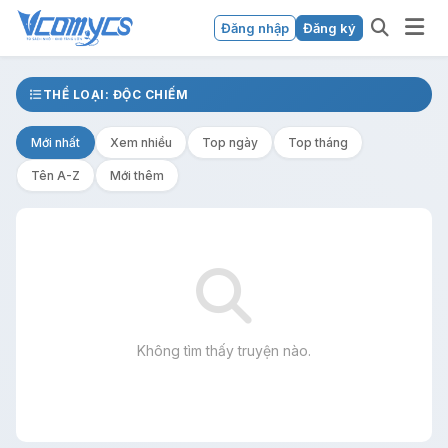
Đăng nhập
Đăng ký
THỂ LOẠI: ĐỘC CHIẾM
Mới nhất
Xem nhiều
Top ngày
Top tháng
Tên A-Z
Mới thêm
Không tìm thấy truyện nào.