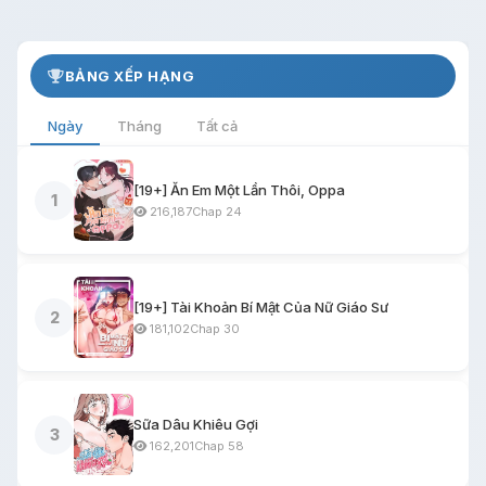
BẢNG XẾP HẠNG
Ngày
Tháng
Tất cả
[19+] Ăn Em Một Lần Thôi, Oppa
1
216,187
Chap 24
[19+] Tài Khoản Bí Mật Của Nữ Giáo Sư
2
181,102
Chap 30
Sữa Dâu Khiêu Gợi
3
162,201
Chap 58