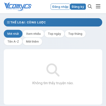
Đăng nhập
Đăng ký
THỂ LOẠI: CÔNG LƯỢC
Mới nhất
Xem nhiều
Top ngày
Top tháng
Tên A-Z
Mới thêm
Không tìm thấy truyện nào.