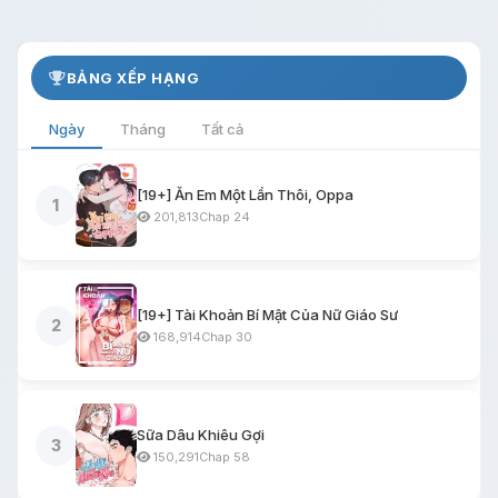
BẢNG XẾP HẠNG
Ngày
Tháng
Tất cả
[19+] Ăn Em Một Lần Thôi, Oppa
1
201,813
Chap 24
[19+] Tài Khoản Bí Mật Của Nữ Giáo Sư
2
168,914
Chap 30
Sữa Dâu Khiêu Gợi
3
150,291
Chap 58