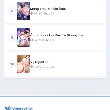
Mang Thai, Chiếm Đoạt
8
85,801
Chap 37
Ông Chú Xã Hội Đen Tại Phòng Trọ
9
82,800
Chap 6
Vợ Người Ta
10
79,520
Chap 26