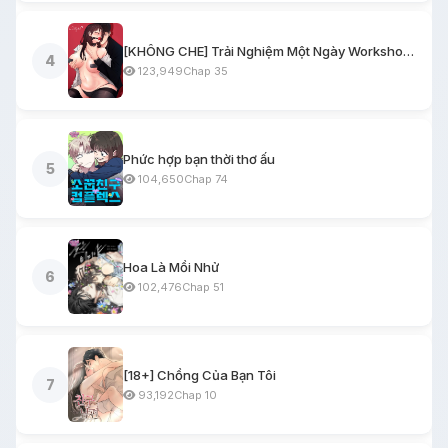
[KHÔNG CHE] Trải Nghiệm Một Ngày Workshop BDSM
4
123,949
Chap 35
Phức hợp bạn thời thơ ấu
5
104,650
Chap 74
Hoa Là Mồi Nhử
6
102,476
Chap 51
[18+] Chồng Của Bạn Tôi
7
93,192
Chap 10