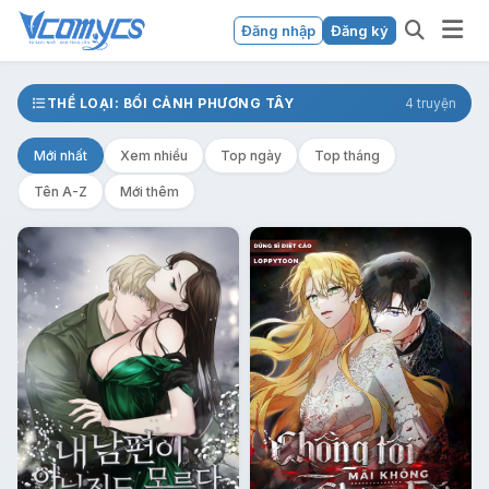
Đăng nhập
Đăng ký
THỂ LOẠI: BỐI CẢNH PHƯƠNG TÂY
4 truyện
Mới nhất
Xem nhiều
Top ngày
Top tháng
Tên A-Z
Mới thêm