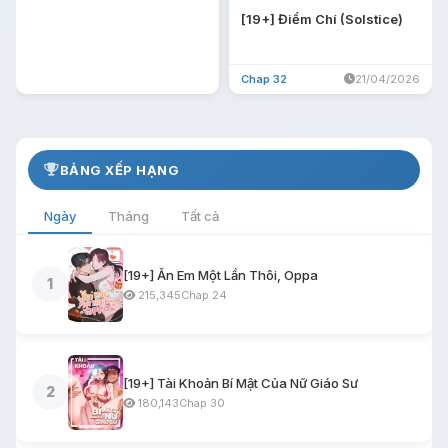
[19+] Điểm Chí (Solstice)
Chap 32
21/04/2026
BẢNG XẾP HẠNG
Ngày
Tháng
Tất cả
[19+] Ăn Em Một Lần Thôi, Oppa
1
215,345
Chap 24
[19+] Tài Khoản Bí Mật Của Nữ Giáo Sư
2
180,143
Chap 30