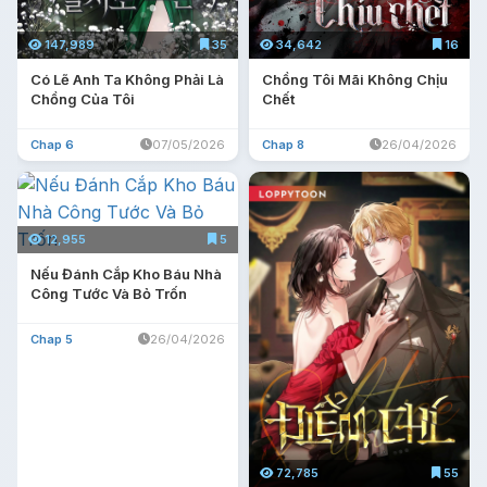
147,989
35
34,642
16
Có Lẽ Anh Ta Không Phải Là
Chồng Tôi Mãi Không Chịu
Chồng Của Tôi
Chết
Chap 6
07/05/2026
Chap 8
26/04/2026
12,955
5
Nếu Đánh Cắp Kho Báu Nhà
Công Tước Và Bỏ Trốn
Chap 5
26/04/2026
72,785
55