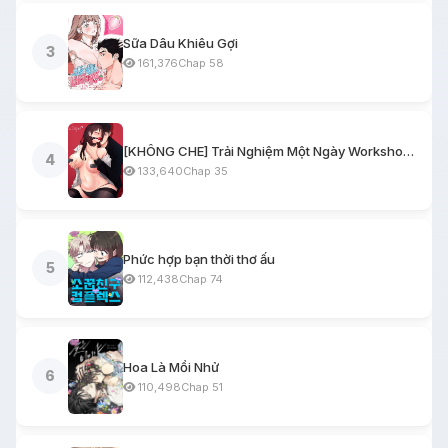
Sữa Dâu Khiêu Gợi
3
161,376
Chap 58
[KHÔNG CHE] Trải Nghiệm Một Ngày Workshop BDSM
4
133,640
Chap 35
Phức hợp bạn thời thơ ấu
5
112,438
Chap 74
Hoa Là Mồi Nhử
6
110,498
Chap 51