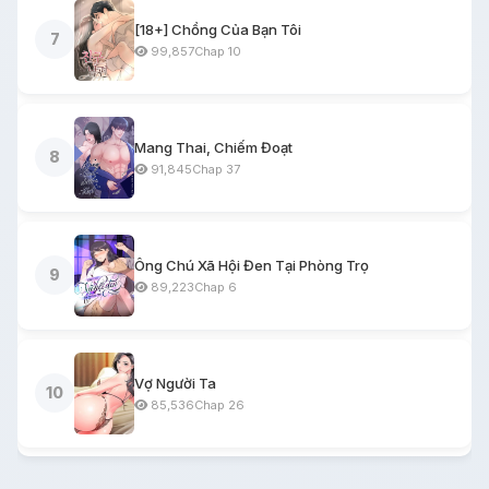
[18+] Chồng Của Bạn Tôi
7
99,857
Chap 10
Mang Thai, Chiếm Đoạt
8
91,845
Chap 37
Ông Chú Xã Hội Đen Tại Phòng Trọ
9
89,223
Chap 6
Vợ Người Ta
10
85,536
Chap 26