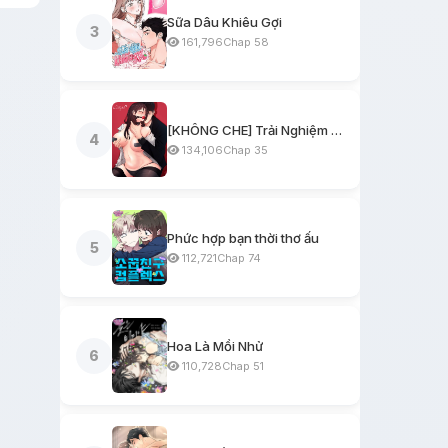
Sữa Dâu Khiêu Gợi
3
161,796
Chap 58
[KHÔNG CHE] Trải Nghiệm Một Ngày Workshop BDSM
4
134,106
Chap 35
Phức hợp bạn thời thơ ấu
5
112,721
Chap 74
Hoa Là Mồi Nhử
6
110,728
Chap 51