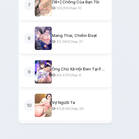
[18+] Chồng Của Bạn Tôi
7
100,116
Chap 10
Mang Thai, Chiếm Đoạt
8
92,082
Chap 37
Ông Chú Xã Hội Đen Tại Phòng Trọ
9
89,470
Chap 6
Vợ Người Ta
10
85,848
Chap 26