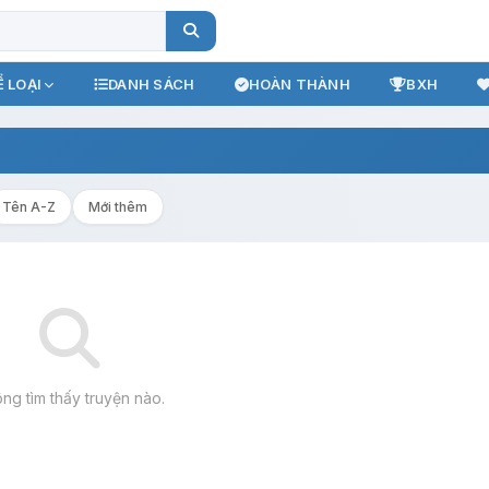
 LOẠI
DANH SÁCH
HOÀN THÀNH
BXH
Tên A-Z
Mới thêm
ng tìm thấy truyện nào.