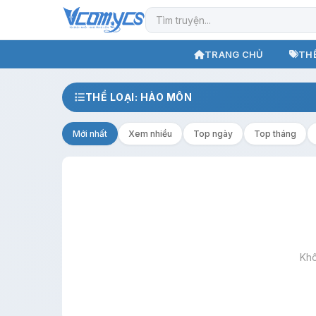
TRANG CHỦ
THỂ
THỂ LOẠI: HÀO MÔN
Mới nhất
Xem nhiều
Top ngày
Top tháng
Khô