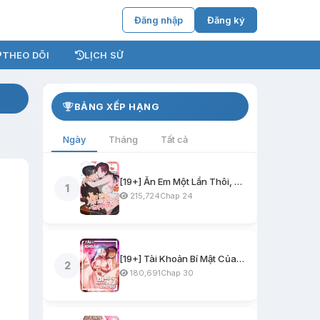
Đăng nhập
Đăng ký
THEO DÕI
LỊCH SỬ
BẢNG XẾP HẠNG
Ngày
Tháng
Tất cả
[19+] Ăn Em Một Lần Thôi, Oppa
1
215,724
Chap 24
[19+] Tài Khoản Bí Mật Của Nữ Giáo Sư
2
180,691
Chap 30