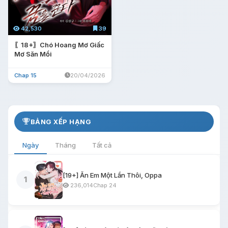
42,530
39
〖18+〗Chó Hoang Mơ Giấc
Mơ Săn Mồi
Chap 15
20/04/2026
BẢNG XẾP HẠNG
Ngày
Tháng
Tất cả
[19+] Ăn Em Một Lần Thôi, Oppa
1
236,014
Chap 24