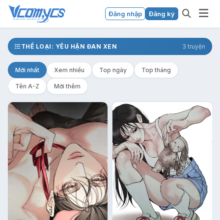
Đăng nhập
Đăng ký
THỂ LOẠI: YÊU HẬN ĐAN XEN
3 truyện
Mới nhất
Xem nhiều
Top ngày
Top tháng
Tên A-Z
Mới thêm