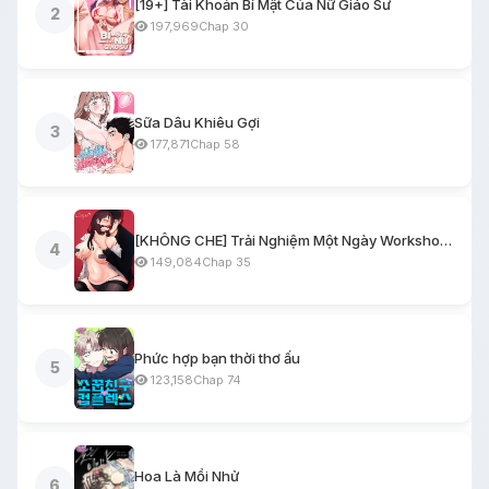
[19+] Tài Khoản Bí Mật Của Nữ Giáo Sư
2
197,969
Chap 30
Sữa Dâu Khiêu Gợi
3
177,871
Chap 58
[KHÔNG CHE] Trải Nghiệm Một Ngày Workshop BDSM
4
149,084
Chap 35
Phức hợp bạn thời thơ ấu
5
123,158
Chap 74
Hoa Là Mồi Nhử
6