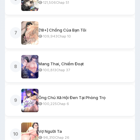
121,506
Chap 51
[18+] Chồng Của Bạn Tôi
7
109,943
Chap 10
Mang Thai, Chiếm Đoạt
8
100,813
Chap 37
Ông Chú Xã Hội Đen Tại Phòng Trọ
9
100,225
Chap 6
Vợ Người Ta
10
96,310
Chap 26