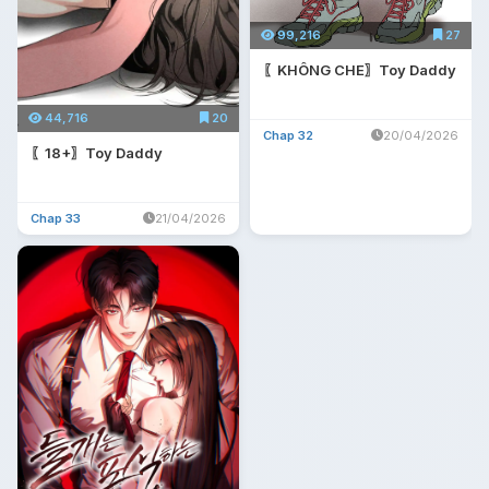
99,216
27
〖KHÔNG CHE〗Toy Daddy
44,716
20
Chap 32
20/04/2026
〖18+〗Toy Daddy
Chap 33
21/04/2026