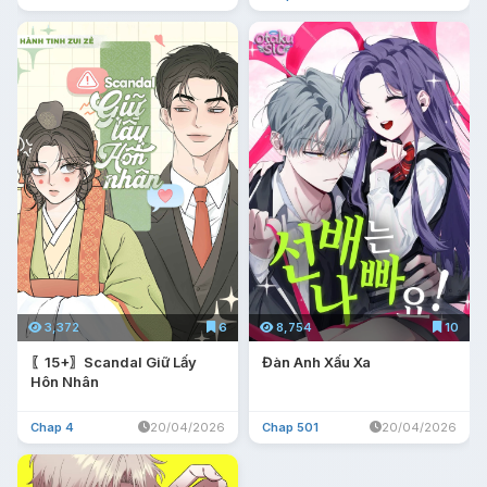
3,372
6
8,754
10
〖15+〗Scandal Giữ Lấy
Đàn Anh Xấu Xa
Hôn Nhân
Chap 4
20/04/2026
Chap 501
20/04/2026