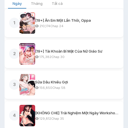
Ngày
Tháng
Tất cả
[19+] Ăn Em Một Lần Thôi, Oppa
1
210,174
Chap 24
[19+] Tài Khoản Bí Mật Của Nữ Giáo Sư
2
175,382
Chap 30
Sữa Dâu Khiêu Gợi
3
156,850
Chap 58
[KHÔNG CHE] Trải Nghiệm Một Ngày Workshop BDSM
4
129,812
Chap 35