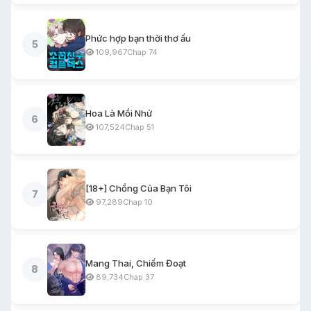
Phức hợp bạn thời thơ ấu
5
109,967
Chap 74
Hoa Là Mồi Nhử
6
107,524
Chap 51
[18+] Chồng Của Bạn Tôi
7
97,289
Chap 10
Mang Thai, Chiếm Đoạt
8
89,734
Chap 37