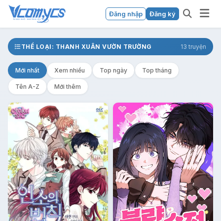
Đăng nhập
Đăng ký
THỂ LOẠI: THANH XUÂN VƯỜN TRƯỜNG
13 truyện
Mới nhất
Xem nhiều
Top ngày
Top tháng
Tên A-Z
Mới thêm