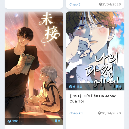
Chap 3
21/04/2026
6,136
6
〖15+〗Gửi Đến Da Jeong
Của Tôi
Chap 23
20/04/2026
300
0