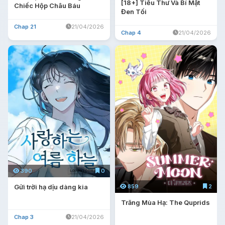
[18+] Tiểu Thư Và Bí Mật
Chiếc Hộp Châu Báu
Đen Tối
Chap 21
21/04/2026
Chap 4
21/04/2026
390
0
859
2
Gửi trời hạ dịu dàng kia
Trăng Mùa Hạ: The Quprids
Chap 3
21/04/2026