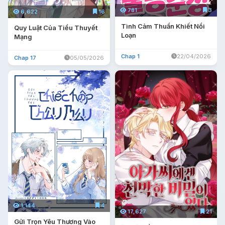
781
3
6,622
16
Tình Cảm Thuần Khiết Nổi
Quy Luật Của Tiểu Thuyết
Loạn
Mạng
Chap 1
22/04/2026
Chap 17
05/05/2026
1,144
4
17,627
21
Gửi Trọn Yêu Thương Vào