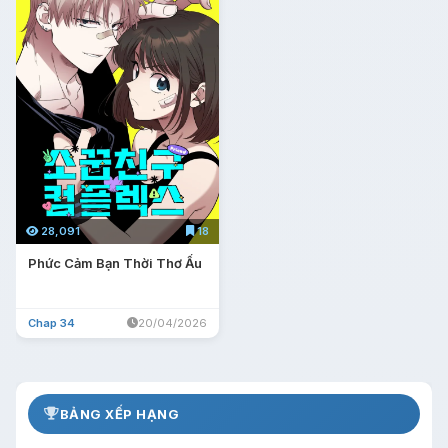
28,091
18
Phức Cảm Bạn Thời Thơ Ấu
Chap 34
20/04/2026
BẢNG XẾP HẠNG