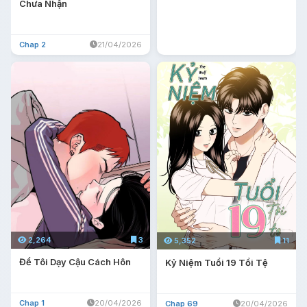
Chưa Nhận
Chap 2
21/04/2026
2,264
3
5,352
11
Để Tôi Dạy Cậu Cách Hôn
Kỷ Niệm Tuổi 19 Tồi Tệ
Chap 1
20/04/2026
Chap 69
20/04/2026