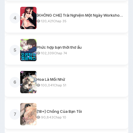
[KHÔNG CHE] Trải Nghiệm Một Ngày Workshop BDSM
4
120,421
Chap 35
Phức hợp bạn thời thơ ấu
5
102,339
Chap 74
Hoa Là Mồi Nhử
6
100,041
Chap 51
[18+] Chồng Của Bạn Tôi
7
90,843
Chap 10