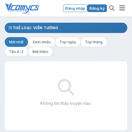
Đăng nhập
Đăng ký
THỂ LOẠI: VIỄN TƯỞNG
Mới nhất
Xem nhiều
Top ngày
Top tháng
Tên A-Z
Mới thêm
Không tìm thấy truyện nào.