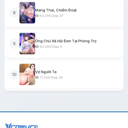
Mang Thai, Chiếm Đoạt
8
83,736
Chap 37
Ông Chú Xã Hội Đen Tại Phòng Trọ
9
80,565
Chap 6
Vợ Người Ta
10
77,330
Chap 26