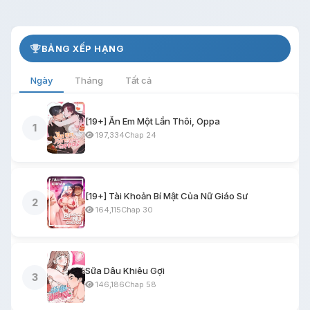
BẢNG XẾP HẠNG
Ngày
Tháng
Tất cả
[19+] Ăn Em Một Lần Thôi, Oppa
1
197,334
Chap 24
[19+] Tài Khoản Bí Mật Của Nữ Giáo Sư
2
164,115
Chap 30
Sữa Dâu Khiêu Gợi
3
146,186
Chap 58