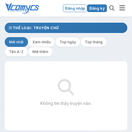
Đăng nhập
Đăng ký
THỂ LOẠI: TRUYỆN CHỮ
Mới nhất
Xem nhiều
Top ngày
Top tháng
Tên A-Z
Mới thêm
Không tìm thấy truyện nào.