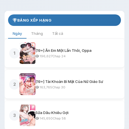
BẢNG XẾP HẠNG
Ngày
Tháng
Tất cả
[19+] Ăn Em Một Lần Thôi, Oppa
1
196,627
Chap 24
[19+] Tài Khoản Bí Mật Của Nữ Giáo Sư
2
163,765
Chap 30
Sữa Dâu Khiêu Gợi
3
145,650
Chap 58