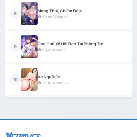
Mang Thai, Chiếm Đoạt
8
83,485
Chap 37
Ông Chú Xã Hội Đen Tại Phòng Trọ
9
80,341
Chap 6
Vợ Người Ta
10
77,009
Chap 26