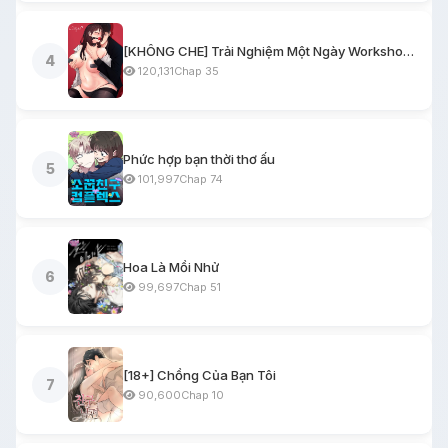
[KHÔNG CHE] Trải Nghiệm Một Ngày Workshop BDSM
4
120,131
Chap 35
Phức hợp bạn thời thơ ấu
5
101,997
Chap 74
Hoa Là Mồi Nhử
6
99,697
Chap 51
[18+] Chồng Của Bạn Tôi
7
90,600
Chap 10