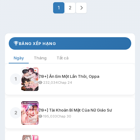
1
2
BẢNG XẾP HẠNG
Ngày
Tháng
Tất cả
[19+] Ăn Em Một Lần Thôi, Oppa
1
232,034
Chap 24
[19+] Tài Khoản Bí Mật Của Nữ Giáo Sư
2
195,033
Chap 30