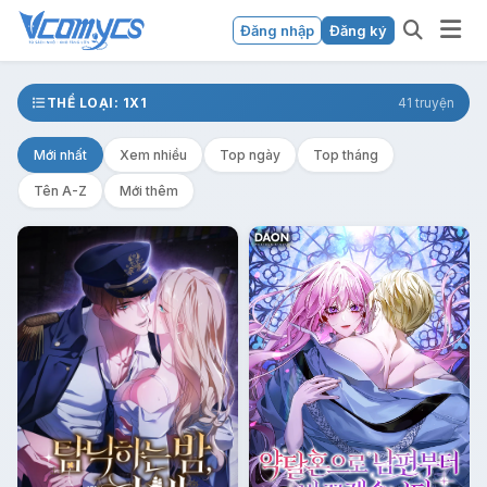
Đăng nhập
Đăng ký
THỂ LOẠI: 1X1
41 truyện
Mới nhất
Xem nhiều
Top ngày
Top tháng
Tên A-Z
Mới thêm