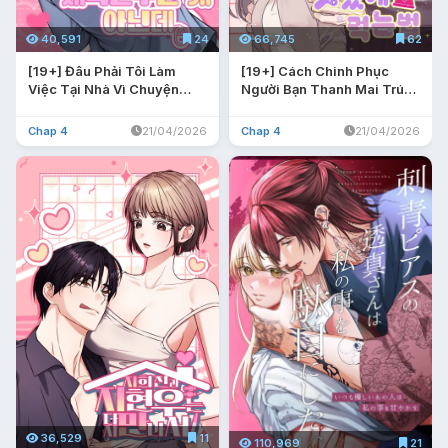
40,591
24
66,745
62
[19+] Đâu Phải Tôi Làm
[19+] Cách Chinh Phục
Việc Tại Nhà Vì Chuyện
Người Bạn Thanh Mai Trúc
Này
Mã
Chap 4
21/04/2026
Chap 4
21/04/2026
36,529
11
110,969
21