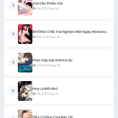
Sữa Dâu Khiêu Gợi
3
174,753
Chap 58
[KHÔNG CHE] Trải Nghiệm Một Ngày Workshop BDSM
4
146,204
Chap 35
Phức hợp bạn thời thơ ấu
5
120,849
Chap 74
Hoa Là Mồi Nhử
6
118,878
Chap 51
[18+] Chồng Của Bạn Tôi