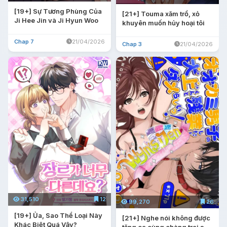
[19+] Sự Tương Phùng Của
[21+] Touma xăm trổ, xỏ
Ji Hee Jin và Ji Hyun Woo
khuyên muốn hủy hoại tôi
Chap 7
21/04/2026
Chap 3
21/04/2026
31,510
12
99,270
26
[19+] Ủa, Sao Thể Loại Này
[21+] Nghe nói không được
Khác Biệt Quá Vậy?