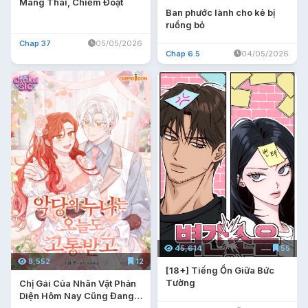
Mang Thai, Chiếm Đoạt
Ban phước lành cho kẻ bị
ruồng bỏ
Chap 37
05/05/2026
Chap 6.5
04/05/2026
45,614
55
8,552
12
[18+] Tiếng Ồn Giữa Bức
Tường
Chị Gái Của Nhân Vật Phản
Diện Hôm Nay Cũng Đang