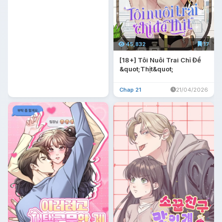
45,832
17
[18+] Tôi Nuôi Trai Chỉ Để
&quot;Thịt&quot;
Chap 21
21/04/2026