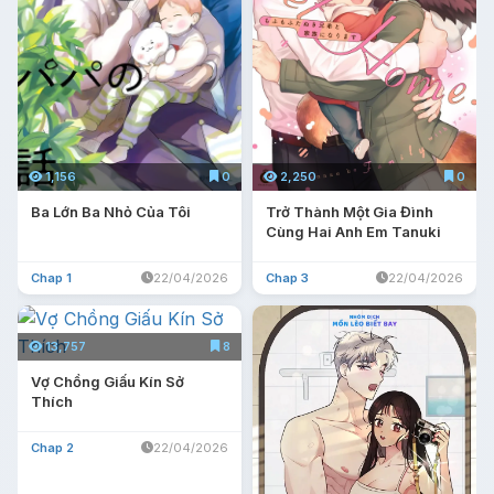
1,156
0
2,250
0
Ba Lớn Ba Nhỏ Của Tôi
Trở Thành Một Gia Đình
Cùng Hai Anh Em Tanuki
Chap 1
22/04/2026
Chap 3
22/04/2026
13,757
8
Vợ Chồng Giấu Kín Sở
Thích
Chap 2
22/04/2026