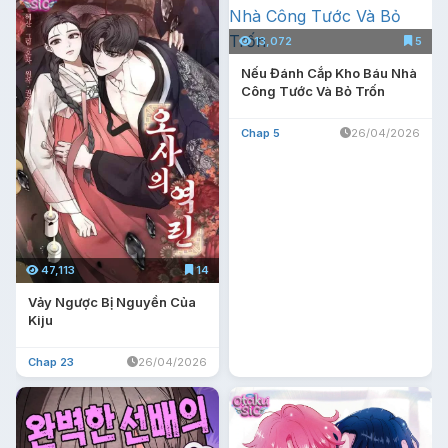
13,072
5
Nếu Đánh Cắp Kho Báu Nhà
Công Tước Và Bỏ Trốn
Chap 5
26/04/2026
47,113
14
Vảy Ngược Bị Nguyền Của
Kiju
Chap 23
26/04/2026