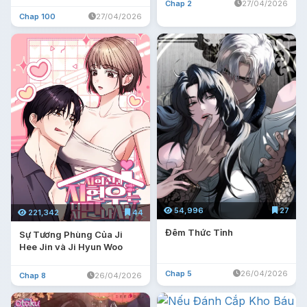
Đau Khổ
Chap 2
27/04/2026
Chap 100
27/04/2026
54,996
27
221,342
44
Đêm Thức Tỉnh
Sự Tương Phùng Của Ji
Hee Jin và Ji Hyun Woo
Chap 5
26/04/2026
Chap 8
26/04/2026