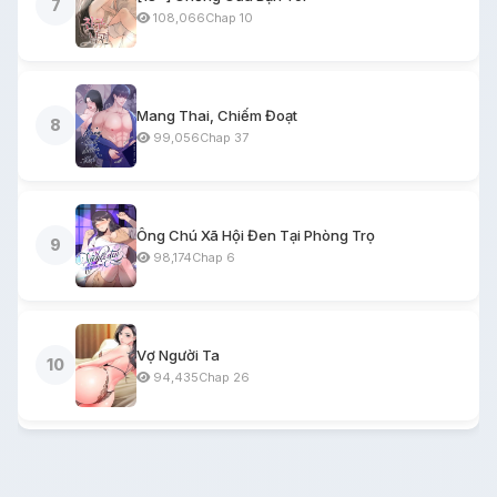
7
108,066
Chap 10
Mang Thai, Chiếm Đoạt
8
99,056
Chap 37
Ông Chú Xã Hội Đen Tại Phòng Trọ
9
98,174
Chap 6
Vợ Người Ta
10
94,435
Chap 26