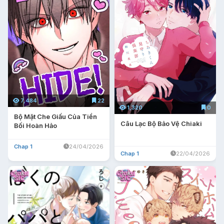
7,484
22
1,320
0
Bộ Mặt Che Giấu Của Tiền
Câu Lạc Bộ Bảo Vệ Chiaki
Bối Hoàn Hảo
Chap 1
24/04/2026
Chap 1
22/04/2026