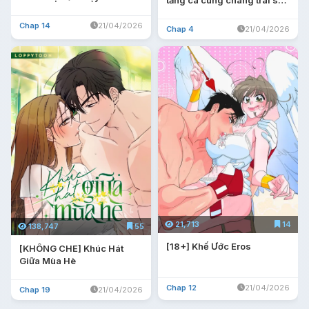
tăng ca cùng chàng trai sói
Oukami.
Chap 14
21/04/2026
Chap 4
21/04/2026
21,713
14
138,747
55
[18+] Khế Ước Eros
[KHÔNG CHE] Khúc Hát
Giữa Mùa Hè
Chap 12
21/04/2026
Chap 19
21/04/2026