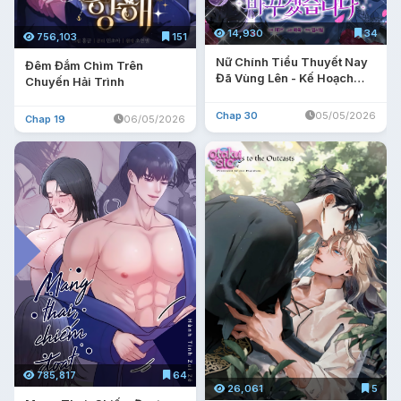
14,930
34
756,103
151
Nữ Chính Tiểu Thuyết Nay
Đêm Đắm Chìm Trên
Đã Vùng Lên - Kế Hoạch
Chuyến Hải Trình
Thay Chồng Của Đại Tiểu
Thư
Chap 30
05/05/2026
Chap 19
06/05/2026
785,817
64
26,061
5