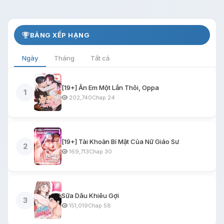
BẢNG XẾP HẠNG
Ngày
Tháng
Tất cả
[19+] Ăn Em Một Lần Thôi, Oppa
1
202,740
Chap 24
[19+] Tài Khoản Bí Mật Của Nữ Giáo Sư
2
169,713
Chap 30
Sữa Dâu Khiêu Gợi
3
151,019
Chap 58