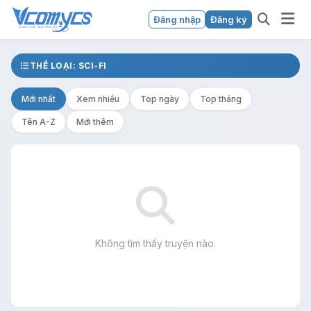
Đăng nhập
Đăng ký
THỂ LOẠI: SCI-FI
Mới nhất
Xem nhiều
Top ngày
Top tháng
Tên A-Z
Mới thêm
Không tìm thấy truyện nào.