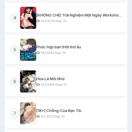
[KHÔNG CHE] Trải Nghiệm Một Ngày Workshop BDSM
4
124,623
Chap 35
Phức hợp bạn thời thơ ấu
5
105,198
Chap 74
Hoa Là Mồi Nhử
6
102,888
Chap 51
[18+] Chồng Của Bạn Tôi
7
93,457
Chap 10