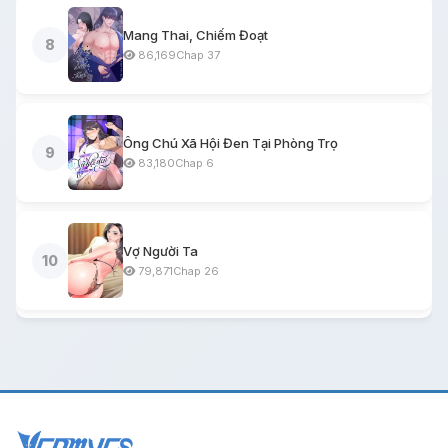
Mang Thai, Chiếm Đoạt
8
86,169
Chap 37
Ông Chú Xã Hội Đen Tại Phòng Trọ
9
83,180
Chap 6
Vợ Người Ta
10
79,871
Chap 26