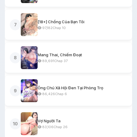
[18+] Chồng Của Bạn Tôi
7
97,182
Chap 10
Mang Thai, Chiếm Đoạt
8
89,691
Chap 37
Ông Chú Xã Hội Đen Tại Phòng Trọ
9
86,426
Chap 6
Vợ Người Ta
10
83,106
Chap 26