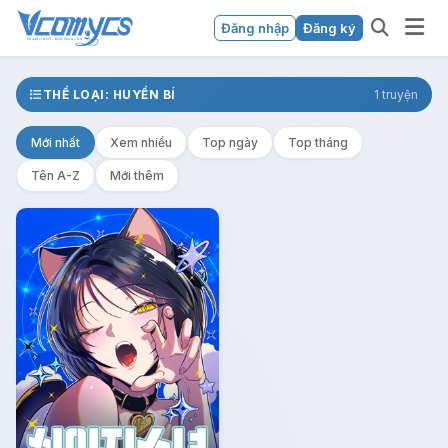
Đăng nhập
Đăng ký
THỂ LOẠI: HUYỀN BÍ
1 truyện
Mới nhất
Xem nhiều
Top ngày
Top tháng
Tên A-Z
Mới thêm