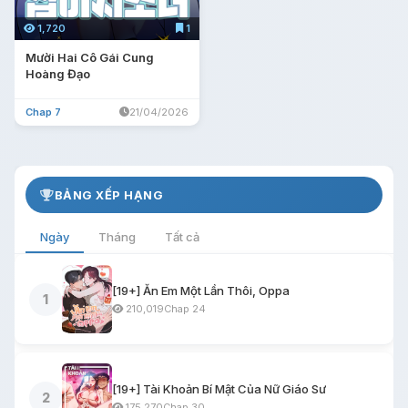
1,720
1
Mười Hai Cô Gái Cung
Hoàng Đạo
Chap 7
21/04/2026
BẢNG XẾP HẠNG
Ngày
Tháng
Tất cả
[19+] Ăn Em Một Lần Thôi, Oppa
1
210,019
Chap 24
[19+] Tài Khoản Bí Mật Của Nữ Giáo Sư
2
175,270
Chap 30