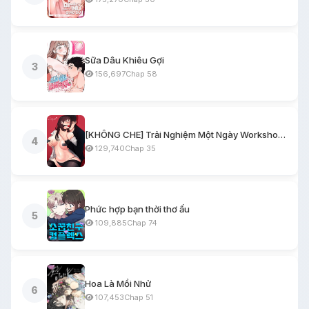
Sữa Dâu Khiêu Gợi
3
156,697
Chap 58
[KHÔNG CHE] Trải Nghiệm Một Ngày Workshop BDSM
4
129,740
Chap 35
Phức hợp bạn thời thơ ấu
5
109,885
Chap 74
Hoa Là Mồi Nhử
6
107,453
Chap 51