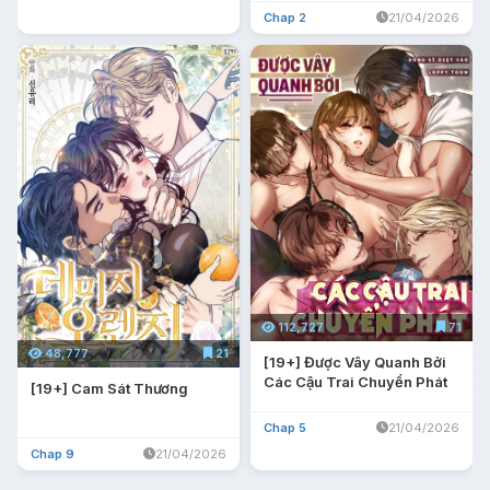
Chap 2
21/04/2026
112,727
71
48,777
21
[19+] Được Vây Quanh Bởi
Các Cậu Trai Chuyển Phát
[19+] Cam Sát Thương
Chap 5
21/04/2026
Chap 9
21/04/2026