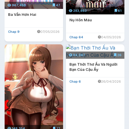
967,459
47
283,863
61
Ba Vẫn Hơn Hai
Nụ Hôn Máu
Chap 9
07/05/2026
Chap 64
04/05/2026
84,067
26
Bạn Thời Thơ Ấu Và Người
Bạn Của Cậu Ấy
Chap 6
26/04/2026
148,354
22