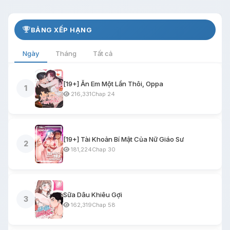
BẢNG XẾP HẠNG
Ngày
Tháng
Tất cả
[19+] Ăn Em Một Lần Thôi, Oppa
1
216,331
Chap 24
[19+] Tài Khoản Bí Mật Của Nữ Giáo Sư
2
181,224
Chap 30
Sữa Dâu Khiêu Gợi
3
162,319
Chap 58