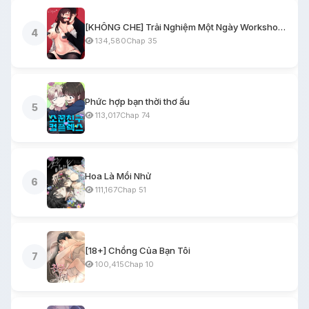
[KHÔNG CHE] Trải Nghiệm Một Ngày Workshop BDSM
4
134,580
Chap 35
Phức hợp bạn thời thơ ấu
5
113,017
Chap 74
Hoa Là Mồi Nhử
6
111,167
Chap 51
[18+] Chồng Của Bạn Tôi
7
100,415
Chap 10