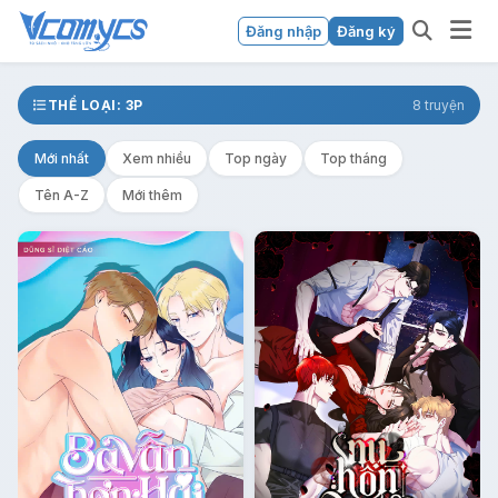
Đăng nhập
Đăng ký
THỂ LOẠI: 3P
8 truyện
Mới nhất
Xem nhiều
Top ngày
Top tháng
Tên A-Z
Mới thêm