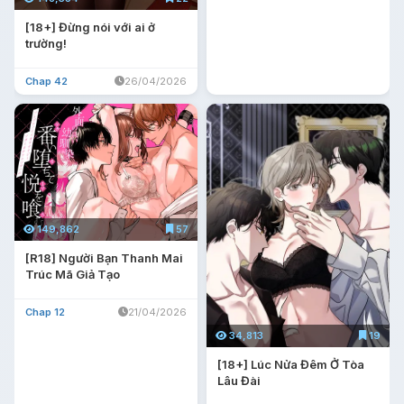
[18+] Đừng nói với ai ở
trường!
Chap 42
26/04/2026
149,862
57
[R18] Người Bạn Thanh Mai
Trúc Mã Giả Tạo
Chap 12
21/04/2026
34,813
19
[18+] Lúc Nửa Đêm Ở Tòa
Lâu Đài