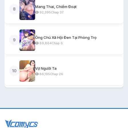
Mang Thai, Chiếm Đoạt
8
92,395
Chap 37
Ông Chú Xã Hội Đen Tại Phòng Trọ
9
89,864
Chap 6
Vợ Người Ta
10
86,195
Chap 26